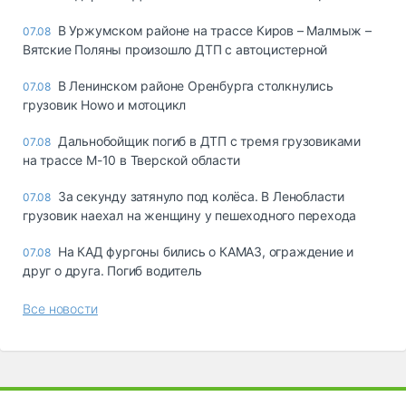
В Уржумском районе на трассе Киров – Малмыж –
07.08
Вятские Поляны произошло ДТП с автоцистерной
В Ленинском районе Оренбурга столкнулись
07.08
грузовик Howo и мотоцикл
Дальнобойщик погиб в ДТП с тремя грузовиками
07.08
на трассе М-10 в Тверской области
За секунду затянуло под колёса. В Ленобласти
07.08
грузовик наехал на женщину у пешеходного перехода
На КАД фургоны бились о КАМАЗ, ограждение и
07.08
друг о друга. Погиб водитель
Все новости