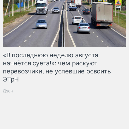
«В последнюю неделю августа
начнётся суета!»: чем рискуют
перевозчики, не успевшие освоить
ЭТрН
Дзен