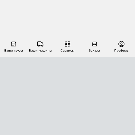
Ваши грузы
Ваши машины
Сервисы
Заказы
Профиль
АВТОМАТИЗАЦИЯ ПЕРЕВОЗОК
Площадки
Заказы
Торги
Тендеры
АТИ-Доки
GPS-мониторинг
АТИ Мессенджер
Цепочки грузов
API ATI.SU
ПОЛЕЗНОЕ
Расчет расстояний