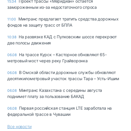
Проект трассы «Меридиан» остается
15:34
замороженным из-за недостаточного спроса
Минтранс предлагает тратить средства дорожных
11:00
фондов на защиту трасс от БПЛА
На развязке КАД с Пулковским шоссе перекроют
10:38
две полосы движения
На трассе Курск – Касторное обновляют 65-
06.08
метровый мост через реку Грайворонка
В Омской области дорожные службы обновляют
06.08
десятикилометровый участок трассы Тара – Усть-Ишим
Минтранс Казахстана с середины августа
06.08
поднимет плату за пользование БАКАД
Первая российская станция LTE заработала на
06.08
федеральной трассе в Чувашии
Все новости