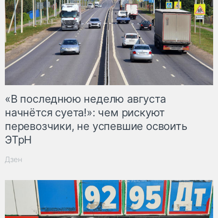
«В последнюю неделю августа
начнётся суета!»: чем рискуют
перевозчики, не успевшие освоить
ЭТрН
Дзен