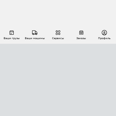
Ваши грузы
Ваши машины
Сервисы
Заказы
Профиль
АВТОМАТИЗАЦИЯ ПЕРЕВОЗОК
Площадки
Заказы
Торги
Тендеры
АТИ-Доки
GPS-мониторинг
АТИ Мессенджер
Цепочки грузов
API ATI.SU
ПОЛЕЗНОЕ
Расчет расстояний
БЕЗОПАСНОСТЬ
Академия ATI.SU