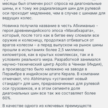
месяцы был отмечен рост спроса на диагональные
шины, и к тому же радиализация шин для рулевой
оси проходит медленнее, чем в случае с шинами для
ведущих колес.
Новинка получила название в честь Абхиманью -
героя древнеиндийского эпоса «Махабхарата»,
который, после того как в битве ему сломали все
оружие и колесницу, продолжал отбиваться от
врагов колесом – а перед выпуском на рынок шины
прошли в испытаниях более 2,5 миллиона
километров, как в крытых комплексах, так и в
условиях реального мира. Разработкой занимался
научно-технический центр Apollo в Ченнаи (Индия),
а производство было налажено на заводе в
Перамбре в индийском штате Керала. В компании
отмечают, что Abhimanyu «установят новый
стандарт» для шин, предназначенных для рулевой
оси грузовиков, и в этом сегменте доля
диагональных шин все так же составляет более
60%.
В качестве одного из ключевых преимуществ