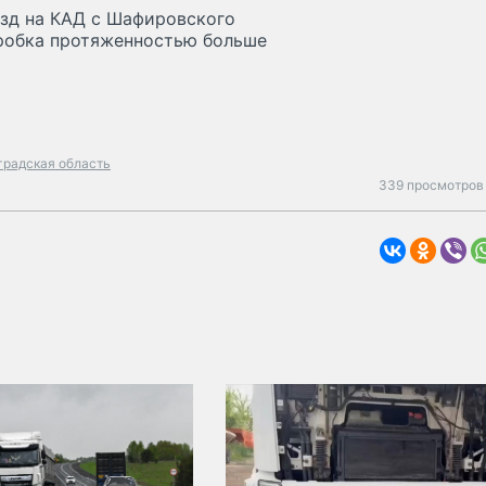
езд на КАД с Шафировского
пробка протяженностью больше
градская область
339 просмотров 