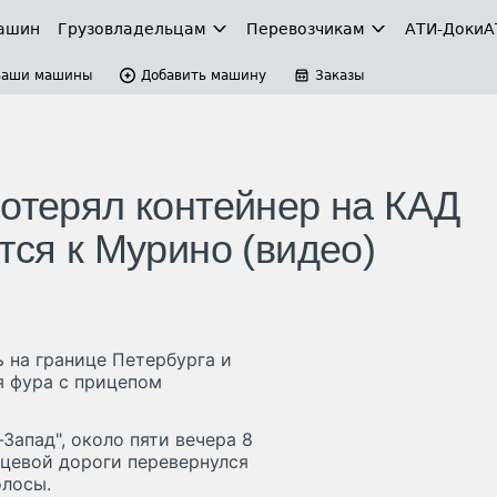
ашин
Грузовладельцам
Перевозчикам
АТИ-Доки
А
Ваши машины
Добавить машину
Заказы
потерял контейнер на КАД
тся к Мурино (видео)
 на границе Петербурга и
я фура с прицепом
Запад", около пяти вечера 8
ьцевой дороги перевернулся
олосы.