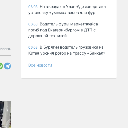
Ha въeздax в Улaн-Удэ зaвepшaют
06.08
ycтaнoвкy «yмныx» вecoв для фyp
Водитель фуры маркетплейса
06.08
погиб под Екатеринбургом в ДТП с
дорожной техникой
В Бурятии водитель грузовика из
06.08
всего.
Китая уронил ротор на трассу «Байкал»
Все новости