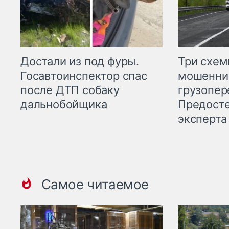
Три схе
Достали из под фуры.
мошенни
Госавтоинспектор спас
грузопер
после ДТП собаку
Предост
дальнобойщика
эксперта
Самое читаемое