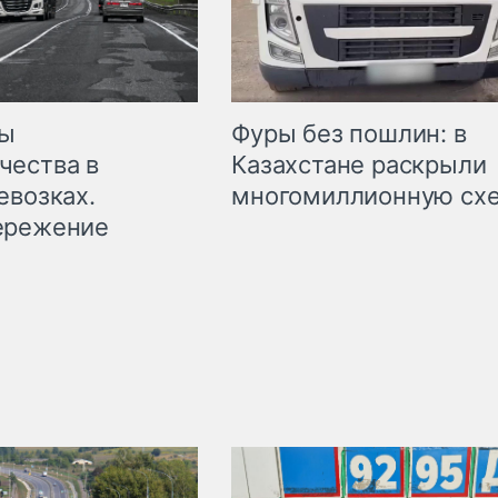
мы
Фуры без пошлин: в
чества в
Казахстане раскрыли
евозках.
многомиллионную сх
ережение