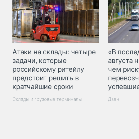
Атаки на склады: четыре
«В посл
задачи, которые
августа н
российскому ритейлу
чем рис
предстоит решить в
перевозч
кратчайшие сроки
успевшие
Склады и грузовые терминалы
Дзен