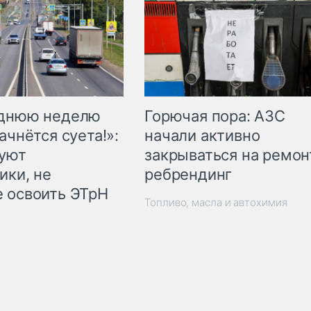
Горючая пора: АЗС
еднюю неделю
начали активно
ачнётся суета!»:
закрываться на ремон
куют
ребрендинг
ики, не
 освоить ЭТрН
Топливо, масла и автохимия