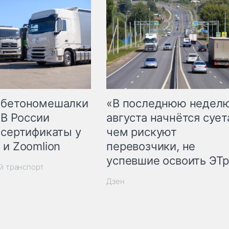
 бетономешалки
«В последнюю недел
 В России
августа начнётся суета
 сертификаты у
чем рискуют
 и Zoomlion
перевозчики, не
успевшие освоить ЭТ
й транспорт
Дзен