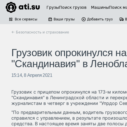
Грузы
Поиск грузов
Машины
Поиск м
Все сервисы
Ваши грузы
Добавить груз
← Безопасность и страхование
Грузовик опрокинулся н
"Скандинавия" в Ленобл
15:14, 8 Апреля 2021
Грузовик с прицепом опрокинулся на 173-м кило
"Скандинавия" в Ленинградской области и перек
журналистам в четверг в учреждении "Упрдор Сев
"По предварительным данным, водитель грузовог
справился с управлением, в результате произошл
средства. В настоящее время заняты две полосы