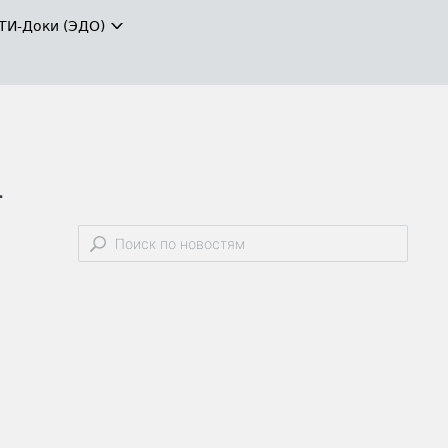
ТИ-Доки (ЭДО)
1