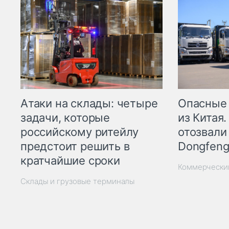
Опасные
Атаки на склады: четыре
из Китая.
задачи, которые
отозвали
российскому ритейлу
Dongfeng
предстоит решить в
кратчайшие сроки
Коммерчески
Склады и грузовые терминалы