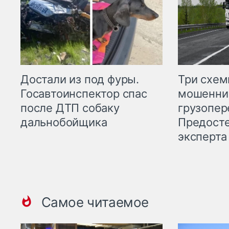
Три схе
Достали из под фуры.
мошенни
Госавтоинспектор спас
грузопер
после ДТП собаку
Предост
дальнобойщика
эксперта
Самое читаемое