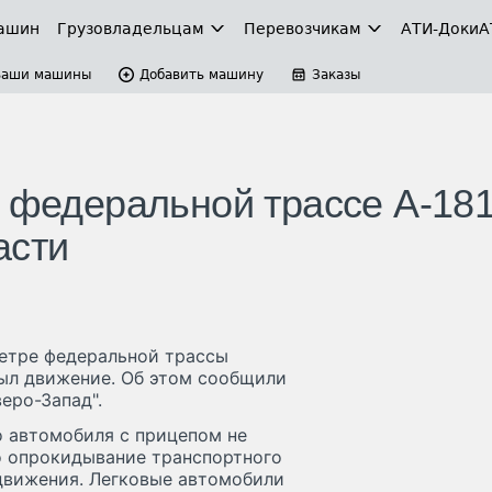
ашин
Грузовладельцам
Перевозчикам
АТИ-Доки
А
Ваши машины
Добавить машину
Заказы
а федеральной трассе А-18
асти
метре федеральной трассы
рыл движение. Об этом сообщили
еро-Запад".
о автомобиля с прицепом не
о опрокидывание транспортного
 движения. Легковые автомобили