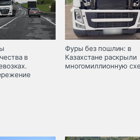
мы
Фуры без пошлин: в
чества в
Казахстане раскрыли
евозках.
многомиллионную сх
ережение