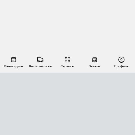
Ваши грузы
Ваши машины
Сервисы
Заказы
Профиль
АВТОМАТИЗАЦИЯ ПЕРЕВОЗОК
Площадки
Заказы
Торги
Тендеры
АТИ-Доки
GPS-мониторинг
АТИ Мессенджер
Цепочки грузов
API ATI.SU