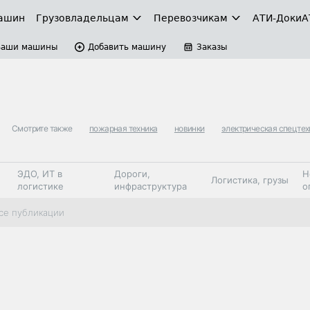
ашин
Грузовладельцам
Перевозчикам
АТИ-Доки
А
Ваши машины
Добавить машину
Заказы
Смотрите также
пожарная техника
новинки
электрическая спецтех
ЭДО, ИТ в
Дороги,
Н
Логистика, грузы
логистике
инфраструктура
о
Коммерческий
Автосервис,
Топливо,
се публикации
Спецтехника
транспорт
запчасти, шины
автохим