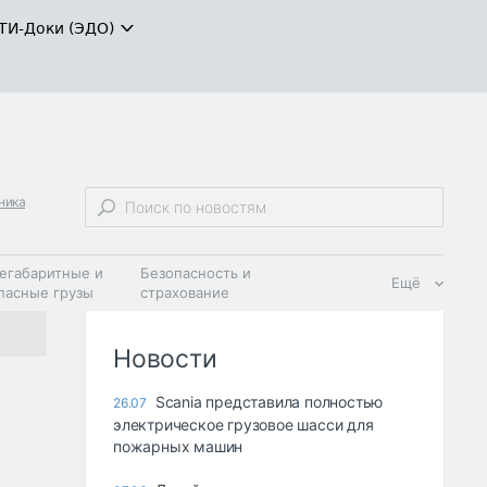
ТИ-Доки (ЭДО)
ника
егабаритные и
Безопасность и
Ещё
пасные грузы
страхование
 масла и
Дзен
ия
Новости
Scania представила полностью
26.07
электрическое грузовое шасси для
пожарных машин