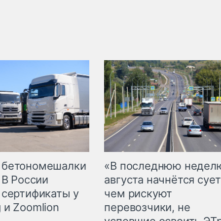
 бетономешалки
«В последнюю недел
 В России
августа начнётся сует
 сертификаты у
чем рискуют
 и Zoomlion
перевозчики, не