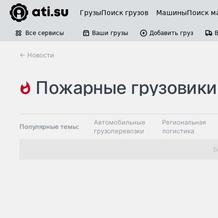
Грузы
Поиск грузов
Машины
Поиск м
Все сервисы
Ваши грузы
Добавить груз
← Новости
пожарные грузовики
Автомобильные
Региональная
Популярные темы:
грузоперевозки
логистика
Склады и
В
Таможня и ВЭД
грузовые
терминалы