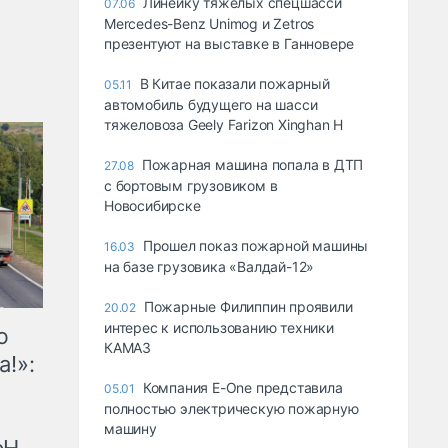
Линейку тяжелых спецшасси
07.06
Mercedes-Benz Unimog и Zetros
презентуют на выставке в Ганновере
В Китае показали пожарный
05.11
автомобиль будущего на шасси
тяжеловоза Geely Farizon Xinghan H
Пожарная машина попала в ДТП
27.08
с бортовым грузовиком в
Новосибирске
Прошел показ пожарной машины
16.03
на базе грузовика «Валдай-12»
Пожарные Филиппин проявили
20.02
интерес к использованию техники
ю
КАМАЗ
а!»:
Компания E-One представила
05.01
полностью электрическую пожарную
машину