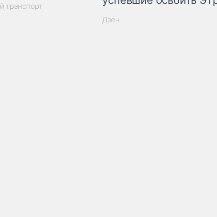
успевшие освоить ЭТ
й транспорт
Дзен