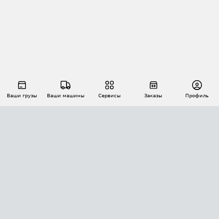
Ваши грузы
Ваши машины
Сервисы
Заказы
Профиль
АВТОМАТИЗАЦИЯ ПЕРЕВОЗОК
Площадки
Заказы
Торги
Тендеры
АТИ-Доки
GPS-мониторинг
АТИ Мессенджер
Цепочки грузов
API ATI.SU
ПОЛЕЗНОЕ