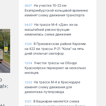
На участке 10-22 км
26.07
Екатеринбургской кольцевой временно
изменят схему движения транспорта
На трассе М-4 «Дон» из-за
04.07
масштабной реконструкции
изменилась схема движения
В Прионежском районе Карелии
31.05
на 422 км трассы Р-21 "Кола" на пять
дней отключат светофор
Участок трассы на Обходе
13.04
Красноярска перекроют на несколько
месяцев
ю
На трассе М-4 в Краснодаре
13.02
а!»:
изменят схему движения для
демонтажа путепровода
В Башкирии меняется схема
31.01