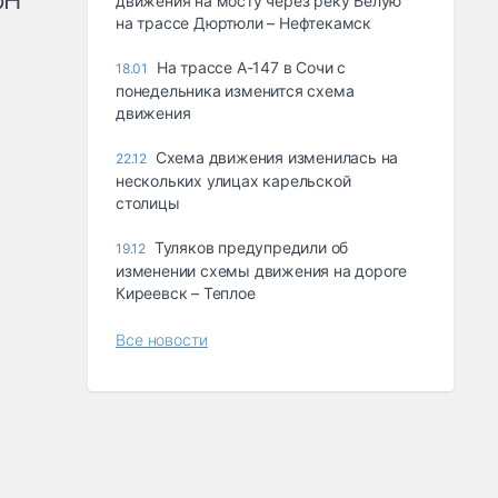
рН
движения на мосту через реку Белую
на трассе Дюртюли – Нефтекамск
На трассе А-147 в Сочи с
18.01
понедельника изменится схема
движения
Схема движения изменилась на
22.12
нескольких улицах карельской
столицы
Туляков предупредили об
19.12
изменении схемы движения на дороге
Киреевск – Теплое
Все новости