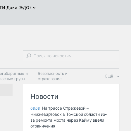
ТИ-Доки (ЭДО)
егабаритные и
Безопасность и
Ещё
пасные грузы
страхование
 масла и
Дзен
ия
Новости
На трассе Стрежевой –
08.08
Нижневартовск в Томской области из-
за ремонта моста через Кайму ввели
ограничения