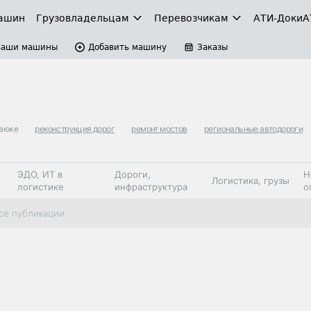
ашин
Грузовладельцам
Перевозчикам
АТИ-Доки
А
Ваши машины
Добавить машину
Заказы
также
реконструкция дорог
ремонт мостов
региональные автодороги
ЭДО, ИТ в
Дороги,
Н
Логистика, грузы
логистике
инфраструктура
о
Коммерческий
Автосервис,
Топливо,
се публикации
Спецтехника
транспорт
запчасти, шины
автохим