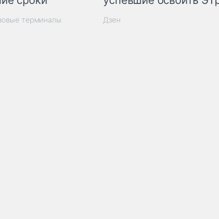
ие сроки
успевшие освоить ЭТ
узовые терминалы
Дзен