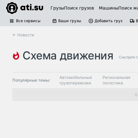
Грузы
Поиск грузов
Машины
Поиск м
Все сервисы
Ваши грузы
Добавить груз
← Новости
схема движения
Смотрите 
Автомобильные
Региональная
Популярные темы:
грузоперевозки
логистика
Склады и
В
Таможня и ВЭД
грузовые
терминалы