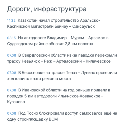
Дороги, инфраструктура
Казахстан начал строительство Аральско-
11:32
Каспийской магистрали Бейнеу – Саксаульск
На автодороге Владимир – Муром – Арзамас в
08:15
Судогодском районе обновят 2,8 км полотна
В Свердловской области из-за паводка перекрыли
07.08
трассу Невьянск – Реж – Артемовский – Килачевское
В Бессоновке на трассе Пенза – Лунино проверили
07.08
ход капитального ремонта моста
В Ивановской области на год раньше привели в
07.08
порядок 5 км автодороги Ильинское-Хованское –
Кулачево
Под Тосно блокировали доступ самосвалов ещё на
07.08
одну стройплощадку ВСМ