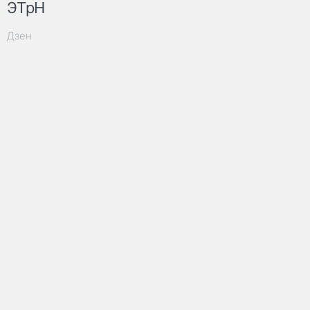
ЭТрН
Дзен