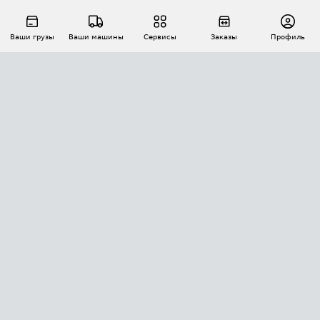
Ваши грузы
Ваши машины
Сервисы
Заказы
Профиль
АВТОМАТИЗАЦИЯ ПЕРЕВОЗОК
Площадки
Заказы
Торги
Тендеры
АТИ-Доки
GPS-мониторинг
АТИ Мессенджер
Цепочки грузов
API ATI.SU
ПОЛЕЗНОЕ
Расчет расстояний
БЕЗОПАСНОСТЬ
Академия ATI.SU
ATI.SU о безопасности
Звезды ATI.SU на вашем сайте
КОНТАКТЫ И ТАРИФЫ
Памятка по проверке контрагентов
Индекс ATI.SU FTL РФ
О системе ATI.SU
Светофор+
Средние ставки
ИНФОРМАЦИЯ
Контактная информация