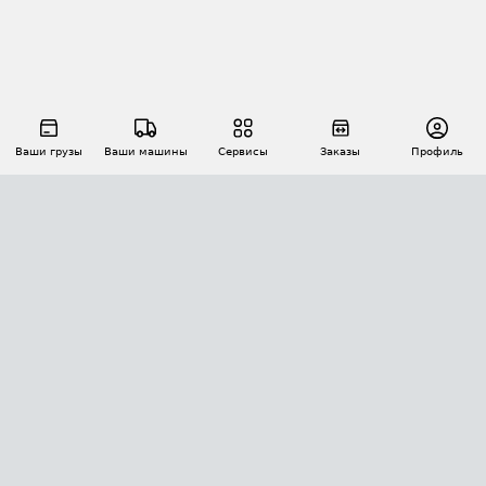
Ваши грузы
Ваши машины
Сервисы
Заказы
Профиль
АВТОМАТИЗАЦИЯ ПЕРЕВОЗОК
Площадки
Заказы
Торги
Тендеры
АТИ-Доки
GPS-мониторинг
АТИ Мессенджер
Цепочки грузов
API ATI.SU
ПОЛЕЗНОЕ
Расчет расстояний
БЕЗОПАСНОСТЬ
Академия ATI.SU