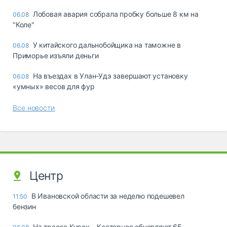
Лобовая авария собрала пробку больше 8 км на
06.08
"Коле"
У китайского дальнобойщика на таможне в
06.08
Приморье изъяли деньги
Ha въeздax в Улaн-Удэ зaвepшaют ycтaнoвкy
06.08
«yмныx» вecoв для фyp
Все новости
Центр
В Ивановской области за неделю подешевел
11:50
бензин
На трассе Курск – Касторное обновляют 65-