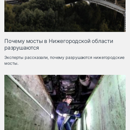
Логистика, грузы
Негабаритные и
опасные грузы
Безопасность и
страхование
Почему мосты в Нижегородской области
Таможня и ВЭД
разрушаются
Склады и
Эксперты рассказали, почему разрушаются нижегородские
грузовые
мосты.
терминалы
Коммерческий
транспорт
Спецтехника
Автосервис,
запчасти, шины
Топливо, масла и
Дзен
автохимия