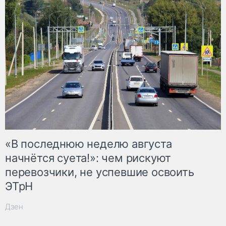
«В последнюю неделю августа
начнётся суета!»: чем рискуют
перевозчики, не успевшие освоить
ЭТрН
Дзен