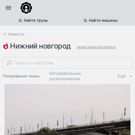
Найти грузы
Найти машины
← Новости
нижний новгород
нижегородская область
санкт-петербург
опр
Автомобильные
Популярные темы:
Ещё
грузоперевозки
Региональная
логистика
ЭДО, ИТ в
логистике
Дороги,
инфраструктура