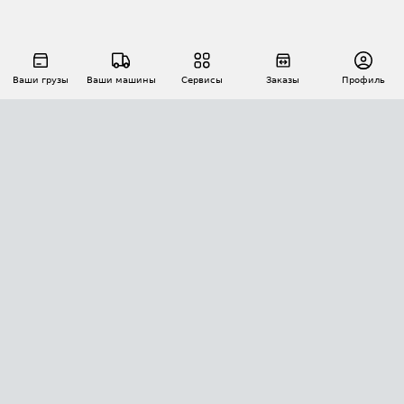
Ваши грузы
Ваши машины
Сервисы
Заказы
Профиль
АВТОМАТИЗАЦИЯ ПЕРЕВОЗОК
Площадки
Заказы
Торги
Тендеры
АТИ-Доки
GPS-мониторинг
АТИ Мессенджер
Цепочки грузов
API ATI.SU
ПОЛЕЗНОЕ
Расчет расстояний
БЕЗОПАСНОСТЬ
Академия ATI.SU
ATI.SU о безопасности
Звезды ATI.SU на вашем сайте
КОНТАКТЫ И ТАРИФЫ
Памятка по проверке контрагентов
Индекс ATI.SU FTL РФ