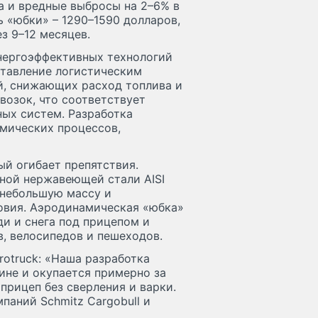
а и вредные выбросы на 2–6% в
 «юбки» – 1290–1590 долларов,
з 9–12 месяцев.
нергоэффективных технологий
ставление логистическим
, снижающих расход топлива и
возок, что соответствует
ых систем. Разработка
мических процессов,
ый огибает препятствия.
ной нержавеющей стали AISI
 небольшую массу и
вия. Аэродинамическая «юбка»
и и снега под прицепом и
, велосипедов и пешеходов.
otruck: «Наша разработка
ине и окупается примерно за
 прицеп без сверления и варки.
паний Schmitz Cargobull и