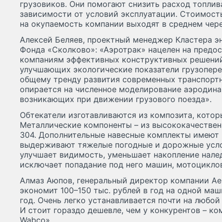
грузовиков. Они помогают снизить расход топлив
зависимости от условий эксплуатации. Стоимость
на окупаемость компании выходят в среднем чере
Алексей Беляев, проектный менеджер Кластера э
Фонда «Сколково»: «Аэротрак» нацелен на предо
компаниям эффективных конструктивных решений
улучшающих экологические показатели грузопере
общему тренду развития современных транспортн
опирается на численное моделирование аэродина
возникающих при движении грузового поезда».
Обтекатели изготавливаются из композита, котор
Металлические компоненты – из высококачествен
304. Дополнительные навесные комплекты имеют
выдерживают тяжелые погодные и дорожные усло
улучшает видимость, уменьшает накопление налед
исключает попадание под него машин, мотоциклов
Алмаз Аюпов, генеральный директор компании Aer
экономит 100–150 тыс. рублей в год на одной маш
год. Очень легко устанавливается почти на любой
И стоит гораздо дешевле, чем у конкурентов – ком
Wabco».