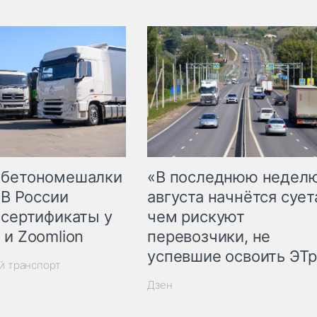
 бетономешалки
«В последнюю недел
 В России
августа начнётся суета
 сертификаты у
чем рискуют
 и Zoomlion
перевозчики, не
успевшие освоить ЭТ
й транспорт
Дзен