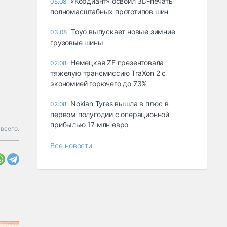
«Кордиант» освоил 3D-печать
05.08
полномасштабных прототипов шин
Toyo выпускает новые зимние
03.08
грузовые шины
Немецкая ZF презентовала
02.08
тяжелую трансмиссию TraXon 2 с
экономией горючего до 73%
Nokian Tyres вышла в плюс в
02.08
первом полугодии с операционной
прибылью 17 млн евро
 всего.
Все новости