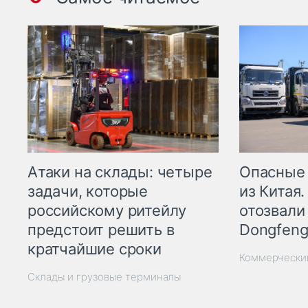
Опасные
Атаки на склады: четыре
из Китая.
задачи, которые
отозвали
российскому ритейлу
Dongfeng
предстоит решить в
кратчайшие сроки
Коммерчески
Склады и грузовые терминалы