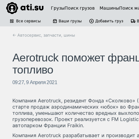
Грузы
Поиск грузов
Машины
Поиск м
Все сервисы
Ваши грузы
Добавить груз
← Автосервис, запчасти, шины
Aerotruck поможет фран
топливо
09:27, 9 Апреля 2021
Компания Aerotruck, резидент Фонда «Сколково» (
старте продаж аэродинамических «юбок» во Фра
топлива, уменьшают количество вредных выхлоп
грузоперевозок. Проект реализуется с FM Logisti
автопарком Франции Fraikin.
Компания Aerotruck разрабатывает и производит