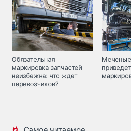
Меченые 
Обязательная
приведет
маркировка запчастей
маркиров
неизбежна: что ждет
перевозчиков?
Самое читаемое