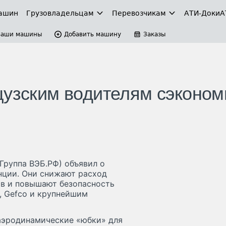
ашин
Грузовладельцам
Перевозчикам
АТИ-Доки
А
Ваши машины
Добавить машину
Заказы
цузским водителям сэконом
Группа ВЭБ.РФ) объявил о
нции. Они снижают расход
ов и повышают безопасность
c, Gefco и крупнейшим
 аэродинамические «юбки» для