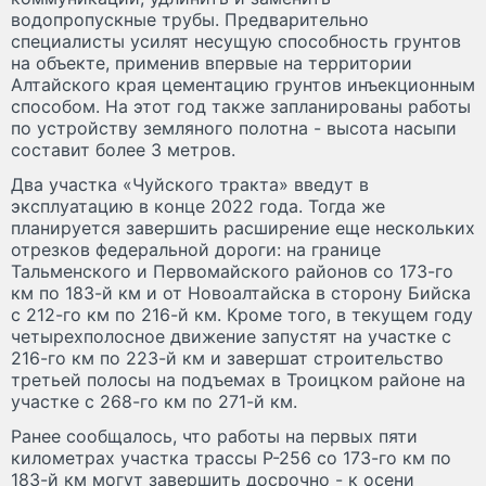
водопропускные трубы. Предварительно
специалисты усилят несущую способность грунтов
на объекте, применив впервые на территории
Алтайского края цементацию грунтов инъекционным
способом. На этот год также запланированы работы
по устройству земляного полотна - высота насыпи
составит более 3 метров.
Два участка «Чуйского тракта» введут в
эксплуатацию в конце 2022 года. Тогда же
планируется завершить расширение еще нескольких
отрезков федеральной дороги: на границе
Тальменского и Первомайского районов со 173-го
км по 183-й км и от Новоалтайска в сторону Бийска
с 212-го км по 216-й км. Кроме того, в текущем году
четырехполосное движение запустят на участке с
216-го км по 223-й км и завершат строительство
третьей полосы на подъемах в Троицком районе на
участке с 268-го км по 271-й км.
Ранее сообщалось, что работы на первых пяти
километрах участка трассы Р-256 со 173-го км по
183-й км могут завершить досрочно - к осени