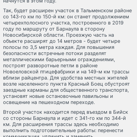
начнутся в этом году.
Так, будет расширен участок в Тальменском районе
со 143-го км по 150-й км: он станет продолжением
четырехполосного участка, построенного в 2019
году по маршруту от Барнаула в сторону
Новосибирской области. Проезжую часть на
объекте расширят до 14 метров - будет четыре
полосы по 3,5 метра каждая. Для повышения
безопасности встречные потоки разделят
металлическими барьерными ограждениями,
построят разворотные петли в районе
Новоеловской птицефабрики и на 149-м км трассы
вблизи райцентра. Для удобства местных жителей
возле населенного пункта Красный Боец обустроят
заездные карманы для общественного транспорта,
установят новые остановочные павильоны и
освещение на пешеходном переходе.
Второй участок находится перед въездом в Бийск
со стороны Барнаула и идет с 341-го км по 344-й
км. Для расширения трассы здесь необходимо
выполнить подготовительные работы: перенести
коммуникации, удлинить и заменить