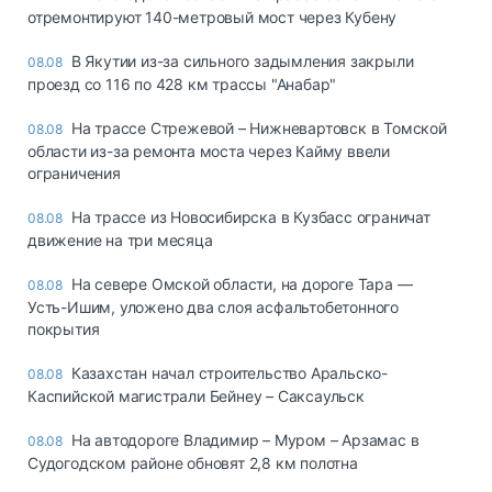
отремонтируют 140-метровый мост через Кубену
В Якутии из-за сильного задымления закрыли
08.08
проезд со 116 по 428 км трассы "Анабар"
На трассе Стрежевой – Нижневартовск в Томской
08.08
области из-за ремонта моста через Кайму ввели
ограничения
На трассе из Новосибирска в Кузбасс ограничат
08.08
движение на три месяца
На севере Омской области, на дороге Тара —
08.08
Усть-Ишим, уложено два слоя асфальтобетонного
покрытия
Казахстан начал строительство Аральско-
08.08
Каспийской магистрали Бейнеу – Саксаульск
На автодороге Владимир – Муром – Арзамас в
08.08
Судогодском районе обновят 2,8 км полотна