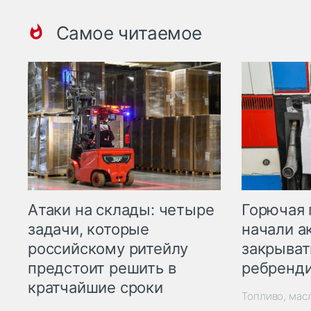
Самое читаемое
Горючая 
Атаки на склады: четыре
начали а
задачи, которые
закрыват
российскому ритейлу
ребренд
предстоит решить в
кратчайшие сроки
Топливо, мас