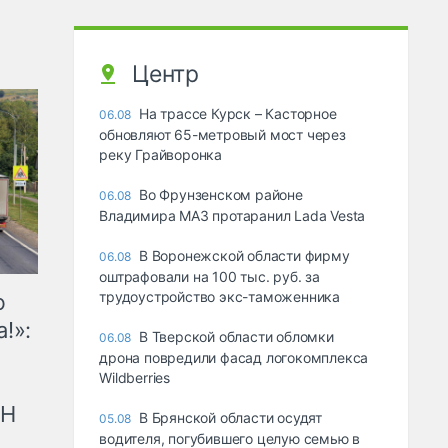
Центр
На трассе Курск – Касторное
06.08
обновляют 65-метровый мост через
реку Грайворонка
Во Фрунзенском районе
06.08
Владимира МАЗ протаранил Lada Vesta
В Воронежской области фирму
06.08
оштрафовали на 100 тыс. руб. за
трудоустройство экс-таможенника
ю
!»:
В Тверской области обломки
06.08
дрона повредили фасад логокомплекса
Wildberries
рН
В Брянской области осудят
05.08
водителя, погубившего целую семью в