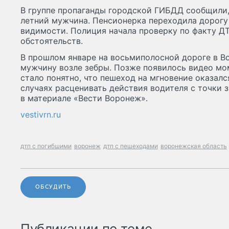
В группе пропаганды городской ГИБДД сообщили,
летний мужчина. Пенсионерка переходила дорогу н
видимости. Полиция начала проверку по факту Д
обстоятельств.
В прошлом январе на восьмиполосной дороге в В
мужчину возле зебры. Позже появилось видео мо
стало понятно, что пешеход на мгновение оказался
случаях расценивать действия водителя с точки з
в материале «Вести Воронеж».
vestivrn.ru
дтп с погибшими
воронеж
дтп с пешеходами
воронежская область
ОБСУДИТЬ
Публикации по теме