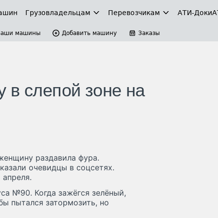
ашин
Грузовладельцам
Перевозчикам
АТИ-Доки
А
Ваши машины
Добавить машину
Заказы
 в слепой зоне на
женщину раздавила фура.
сказали очевидцы в соцсетях.
 апреля.
са №90. Когда зажёгся зелёный,
бы пытался затормозить, но