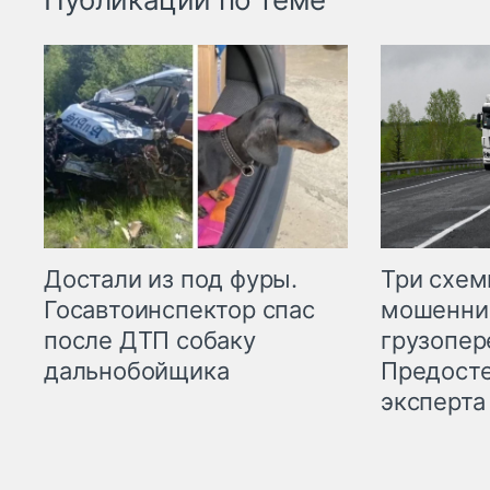
Три схе
Достали из под фуры.
мошенни
Госавтоинспектор спас
грузопер
после ДТП собаку
Предост
дальнобойщика
эксперта