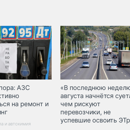
пора: АЗС
«В последнюю недел
ктивно
августа начнётся суета
ься на ремонт и
чем рискуют
инг
перевозчики, не
успевшие освоить ЭТ
ла и автохимия