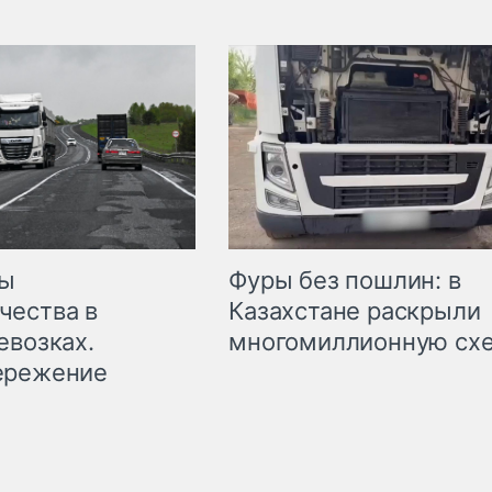
мы
Фуры без пошлин: в
чества в
Казахстане раскрыли
евозках.
многомиллионную сх
ережение