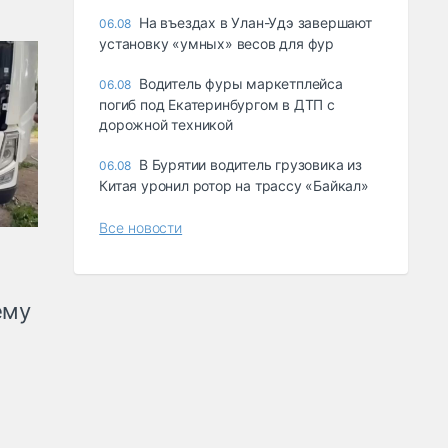
Ha въeздax в Улaн-Удэ зaвepшaют
06.08
ycтaнoвкy «yмныx» вecoв для фyp
Водитель фуры маркетплейса
06.08
погиб под Екатеринбургом в ДТП с
дорожной техникой
В Бурятии водитель грузовика из
06.08
Китая уронил ротор на трассу «Байкал»
Все новости
ему