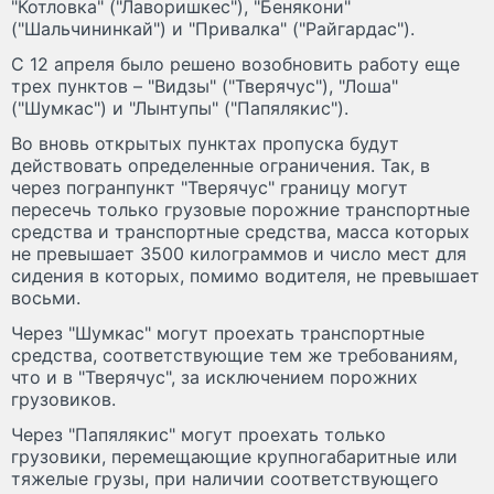
"Котловка" ("Лаворишкес"), "Бенякони"
("Шальчининкай") и "Привалка" ("Райгардас").
С 12 апреля было решено возобновить работу еще
трех пунктов – "Видзы" ("Тверячус"), "Лоша"
("Шумкас") и "Лынтупы" ("Папялякис").
Во вновь открытых пунктах пропуска будут
действовать определенные ограничения. Так, в
через погранпункт "Тверячус" границу могут
пересечь только грузовые порожние транспортные
средства и транспортные средства, масса которых
не превышает 3500 килограммов и число мест для
сидения в которых, помимо водителя, не превышает
восьми.
Через "Шумкас" могут проехать транспортные
средства, соответствующие тем же требованиям,
что и в "Тверячус", за исключением порожних
грузовиков.
Через "Папялякис" могут проехать только
грузовики, перемещающие крупногабаритные или
тяжелые грузы, при наличии соответствующего