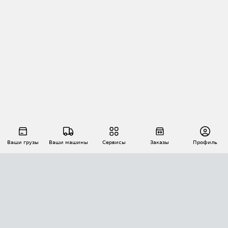
Ваши грузы
Ваши машины
Сервисы
Заказы
Профиль
АВТОМАТИЗАЦИЯ ПЕРЕВОЗОК
Площадки
Заказы
Торги
Тендеры
АТИ-Доки