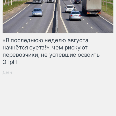
«В последнюю неделю августа
начнётся суета!»: чем рискуют
перевозчики, не успевшие освоить
ЭТрН
Дзен