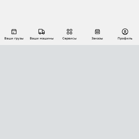
Ваши грузы
Ваши машины
Сервисы
Заказы
Профиль
АВТОМАТИЗАЦИЯ ПЕРЕВОЗОК
Площадки
Заказы
Торги
Тендеры
АТИ-Доки
GPS-мониторинг
АТИ Мессенджер
Цепочки грузов
API ATI.SU
ПОЛЕЗНОЕ
Расчет расстояний
БЕЗОПАСНОСТЬ
Академия ATI.SU
ATI.SU о безопасности
Звезды ATI.SU на вашем сайте