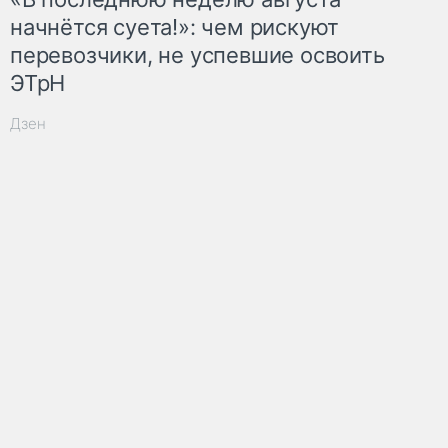
начнётся суета!»: чем рискуют
перевозчики, не успевшие освоить
ЭТрН
Дзен