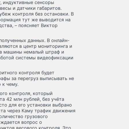
у, индуктивные сенсоры
весы и датчики габаритов.
беж контроля без остановки. В
формация тут же выводится на
дства, – поясняет Виктор
полученных данных. В онлайн-
ляются в центр мониторинга и
ев машины немалый штраф и
работой системы видеофиксации
ритного контроля будет
афы за перегруз выписывать не
 к чему.
ого контроля, который
а 42 млн рублей, без учёта
сто для его установки выбрано
ста через Каму трафик движения
количество грузового
уждается вопрос о
унктов весового контроля. Это