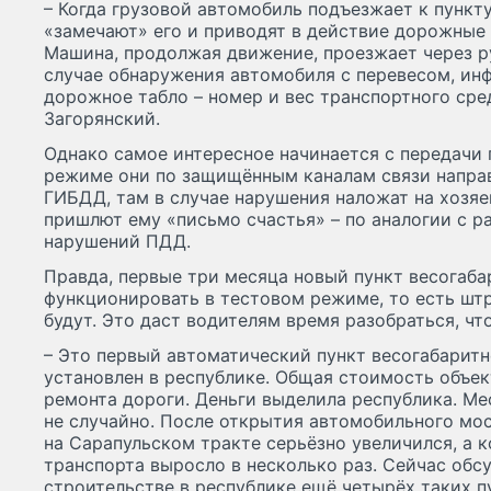
– Когда грузовой автомобиль подъезжает к пункт
«замечают» его и приводят в действие дорожные 
Машина, продолжая движение, проезжает через ру
случае обнаружения автомобиля с перевесом, ин
дорожное табло – номер и вес транспортного сре
Загорянский.
Однако самое интересное начинается с передачи 
режиме они по защищённым каналам связи направ
ГИБДД, там в случае нарушения наложат на хозя
пришлют ему «письмо счастья» – по аналогии с 
нарушений ПДД.
Правда, первые три месяца новый пункт весогаба
функционировать в тестовом режиме, то есть штр
будут. Это даст водителям время разобраться, что
– Это первый автоматический пункт весогабаритн
установлен в республике. Общая стоимость объект
ремонта дороги. Деньги выделила республика. Ме
не случайно. После открытия автомобильного мо
на Сарапульском тракте серьёзно увеличился, а 
транспорта выросло в несколько раз. Сейчас обс
строительстве в республике ещё четырёх таких п