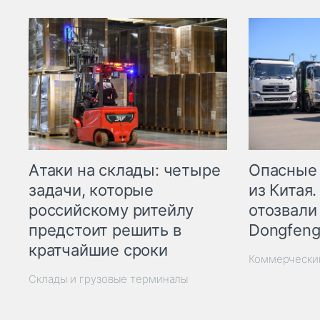
Опасные
Атаки на склады: четыре
из Китая.
задачи, которые
отозвали
российскому ритейлу
Dongfeng
предстоит решить в
кратчайшие сроки
Коммерчески
Склады и грузовые терминалы