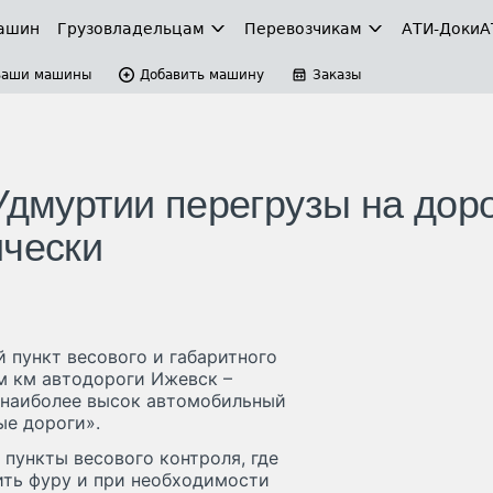
ашин
Грузовладельцам
Перевозчикам
АТИ-Доки
А
Ваши машины
Добавить машину
Заказы
Удмуртии перегрузы на дор
ически
 пункт весового и габаритного
-м км автодороги Ижевск –
е наиболее высок автомобильный
ые дороги».
 пункты весового контроля, где
ить фуру и при необходимости