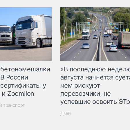
 бетономешалки
«В последнюю недел
 В России
августа начнётся суета
 сертификаты у
чем рискуют
 и Zoomlion
перевозчики, не
успевшие освоить ЭТ
й транспорт
Дзен