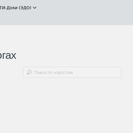
ТИ-Доки (ЭДО)
огах