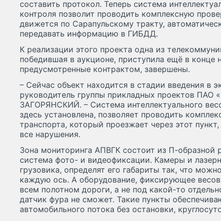
составить протокол. Теперь система интеллектуа
контроля позволит проводить комплексную прове
движется по Сарапульскому тракту, автоматичес
передавать информацию в ГИБДД.
К реализации этого проекта одна из телекоммун
победившая в аукционе, приступила ещё в конце 
предусмотренные контрактом, завершены.
– Сейчас объект находится в стадии введения в э
руководитель группы прикладных проектов ПАО 
ЗАГОРЯНСКИЙ. – Система интеллектуального весо
здесь установлена, позволяет проводить комплек
транспорта, который проезжает через этот пункт
все нарушения.
Зона мониторинга АПВГК состоит из П-образной 
система фото- и видеофиксации. Камеры и лазер
грузовика, определят его габариты так, что можно
каждую ось. А оборудование, фиксирующее весов
всем полотном дороги, а не под какой-то отдельн
датчик фура не сможет. Такие пункты обеспечива
автомобильного потока без остановки, круглосуто