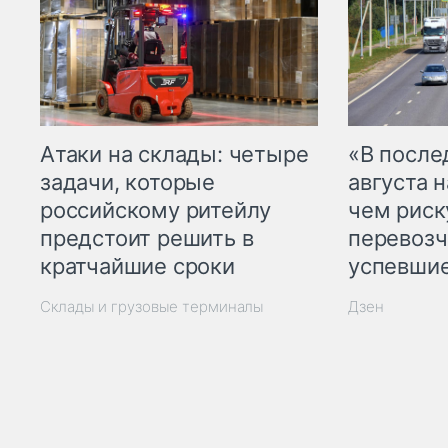
Атаки на склады: четыре
«В посл
задачи, которые
августа н
российскому ритейлу
чем рис
предстоит решить в
перевозч
кратчайшие сроки
успевшие
Склады и грузовые терминалы
Дзен