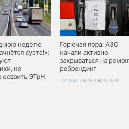
Горючая пора: АЗС
еднюю неделю
начали активно
ачнётся суета!»:
закрываться на ремон
куют
ребрендинг
ики, не
 освоить ЭТрН
Топливо, масла и автохимия