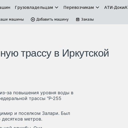
ашин
Грузовладельцам
Перевозчикам
АТИ-Доки
А
Ваши машины
Добавить машину
Заказы
ную трассу в Иркутской
, из-за повышения уровня воды в
федеральной трассы "Р-255
димир и поселком Залари. Был
 десятков метров.