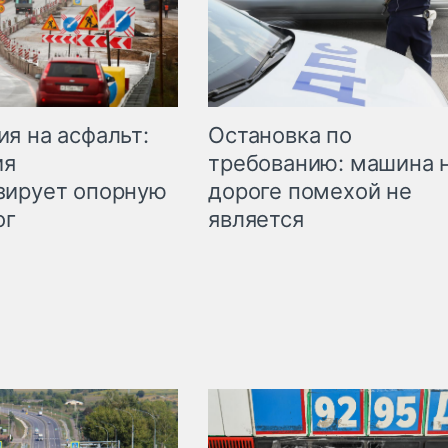
Остановка по
я на асфальт:
требованию: машина 
ия
дороге помехой не
зирует опорную
является
ог