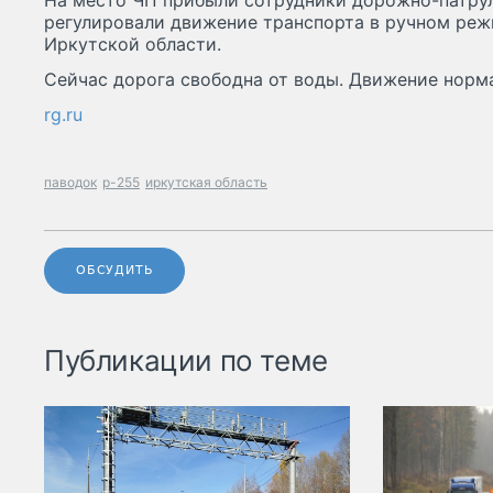
На место ЧП прибыли сотрудники дорожно-патру
регулировали движение транспорта в ручном реж
Иркутской области.
Сейчас дорога свободна от воды. Движение норм
rg.ru
паводок
р-255
иркутская область
ОБСУДИТЬ
Публикации по теме