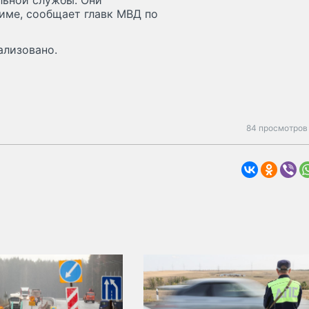
льной службы. Они
име, сообщает главк МВД по
ализовано.
84 просмотров 