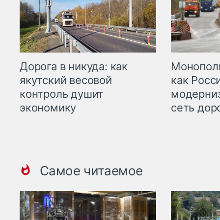
Дорога в никуда: как
Монополи
якутский весовой
как Росс
контроль душит
модерни
экономику
сеть дор
Самое читаемое