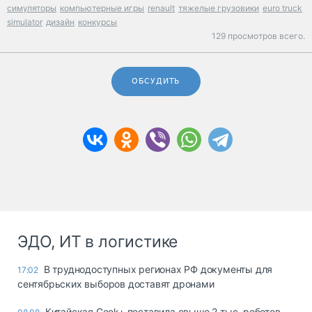
симуляторы
компьютерные игры
renault
тяжелые грузовики
euro truck
simulator
дизайн
конкурсы
129 просмотров всего.
ОБСУДИТЬ
ЭДО, ИТ в логистике
В труднодоступных регионах РФ документы для
17:02
сентябрьских выборов доставят дронами
Китайская Geek+ поставила свыше 2 тыс. роботов-