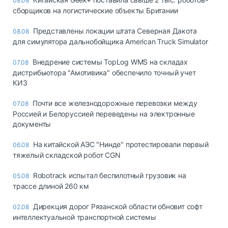
08.08
сборщиков на логистические объекты Британии
Представлены локации штата Северная Дакота
08.08
для симулятора дальнобойщика American Truck Simulator
Внедрение системы TopLog WMS на складах
07.08
дистрибьютора "Амотивика" обеспечило точный учет
КИЗ
Почти все железнодорожные перевозки между
07.08
Россией и Белоруссией переведены на электронные
документы
На китайской АЭС "Нинде" протестировали первый
06.08
тяжелый складской робот CGN
Robotrack испытал беспилотный грузовик на
05.08
трассе длиной 260 км
Дирекция дорог Рязанской области обновит софт
02.08
интеллектуальной транспортной системы