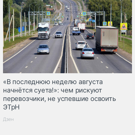
«В последнюю неделю августа
начнётся суета!»: чем рискуют
перевозчики, не успевшие освоить
ЭТрН
Дзен