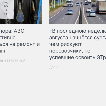
пора: АЗС
«В последнюю недел
ктивно
августа начнётся суета
ься на ремонт и
чем рискуют
инг
перевозчики, не
успевшие освоить ЭТ
ла и автохимия
Дзен