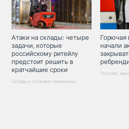
Горючая 
Атаки на склады: четыре
начали а
задачи, которые
закрыват
российскому ритейлу
ребренд
предстоит решить в
кратчайшие сроки
Топливо, мас
Склады и грузовые терминалы