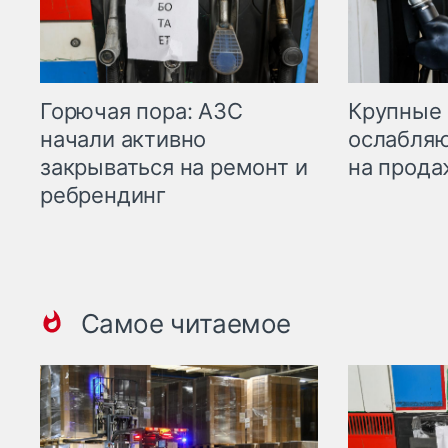
Горючая пора: АЗС
Крупные 
начали активно
ослабляю
закрываться на ремонт и
на прода
ребрендинг
Самое читаемое