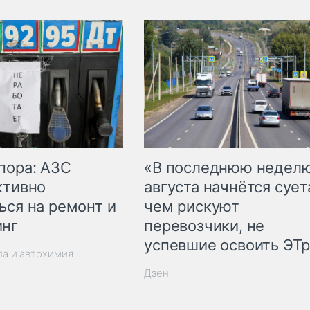
пора: АЗС
«В последнюю недел
ктивно
августа начнётся суета
ься на ремонт и
чем рискуют
инг
перевозчики, не
успевшие освоить ЭТ
ла и автохимия
Дзен