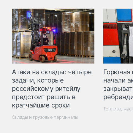
Горючая 
Атаки на склады: четыре
начали а
задачи, которые
закрыват
российскому ритейлу
ребренд
предстоит решить в
кратчайшие сроки
Топливо, мас
Склады и грузовые терминалы