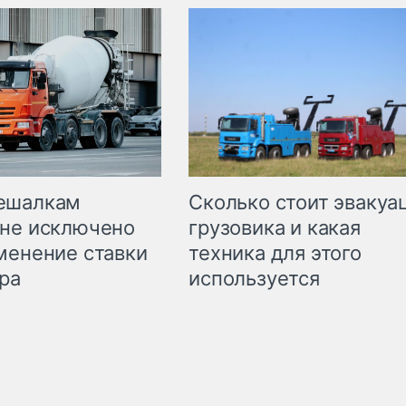
Сколько стоит эвакуа
ешалкам
грузовика и какая
не исключено
техника для этого
менение ставки
используется
ра