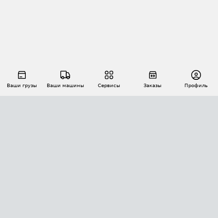
Ваши грузы
Ваши машины
Сервисы
Заказы
Профиль
АВТОМАТИЗАЦИЯ ПЕРЕВОЗОК
Площадки
Заказы
Торги
Тендеры
АТИ-Доки
GPS-мониторинг
АТИ Мессенджер
Цепочки грузов
API ATI.SU
ПОЛЕЗНОЕ
Расчет расстояний