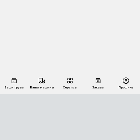
Ваши грузы
Ваши машины
Сервисы
Заказы
Профиль
АВТОМАТИЗАЦИЯ ПЕРЕВОЗОК
Площадки
Заказы
Торги
Тендеры
АТИ-Доки