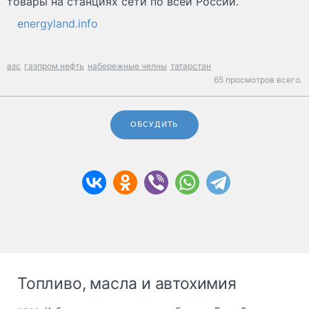
товары на станциях сети по всей России.
energyland.info
азс
газпром нефть
набережные челны
татарстан
65 просмотров всего.
ОБСУДИТЬ
Топливо, масла и автохимия