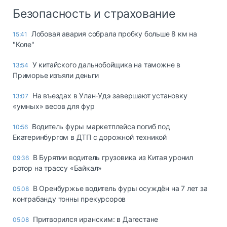
Безопасность и страхование
Лобовая авария собрала пробку больше 8 км на
15:41
"Коле"
У китайского дальнобойщика на таможне в
13:54
Приморье изъяли деньги
Ha въeздax в Улaн-Удэ зaвepшaют ycтaнoвкy
13:07
«yмныx» вecoв для фyp
Водитель фуры маркетплейса погиб под
10:56
Екатеринбургом в ДТП с дорожной техникой
В Бурятии водитель грузовика из Китая уронил
09:36
ротор на трассу «Байкал»
В Оренбуржье водитель фуры осуждён на 7 лет за
05.08
контрабанду тонны прекурсоров
Притворился иранским: в Дагестане
05.08