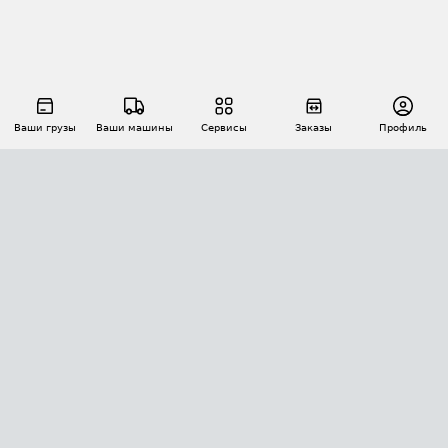
Ваши грузы
Ваши машины
Сервисы
Заказы
Профиль
АВТОМАТИЗАЦИЯ ПЕРЕВОЗОК
Площадки
Заказы
Торги
Тендеры
АТИ-Доки
GPS-мониторинг
АТИ Мессенджер
Цепочки грузов
API ATI.SU
ПОЛЕЗНОЕ
Расчет расстояний
БЕЗОПАСНОСТЬ
Академия ATI.SU
ATI.SU о безопасности