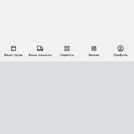
Ваши грузы
Ваши машины
Сервисы
Заказы
Профиль
АВТОМАТИЗАЦИЯ ПЕРЕВОЗОК
Площадки
Заказы
Торги
Тендеры
АТИ-Доки
GPS-мониторинг
АТИ Мессенджер
Цепочки грузов
API ATI.SU
ПОЛЕЗНОЕ