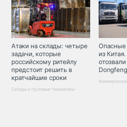
Опасные
Атаки на склады: четыре
из Китая.
задачи, которые
отозвали
российскому ритейлу
Dongfeng
предстоит решить в
кратчайшие сроки
Коммерчески
Склады и грузовые терминалы