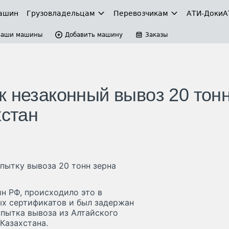
ашин
Грузовладельцам
Перевозчикам
АТИ-Доки
А
Ваши машины
Добавить машину
Заказы
к незаконный вывоз 20 тон
хстан
пытку вывоза 20 тонн зерна
н РФ, происходило это в
ых сертификатов и был задержан
опытка вывоза из Алтайского
Казахстана.