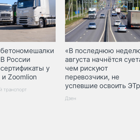
 бетономешалки
«В последнюю недел
 В России
августа начнётся суета
 сертификаты у
чем рискуют
 и Zoomlion
перевозчики, не
успевшие освоить ЭТ
й транспорт
Дзен