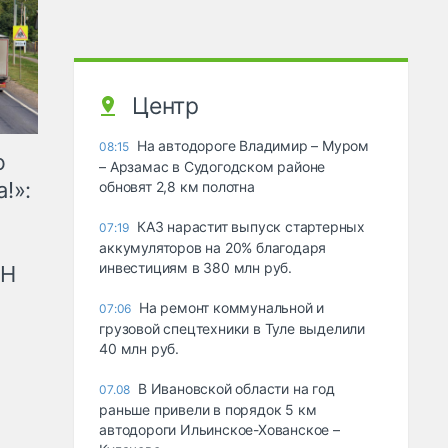
Центр
На автодороге Владимир – Муром
08:15
ю
– Арзамас в Судогодском районе
!»:
обновят 2,8 км полотна
КАЗ нарастит выпуск стартерных
07:19
аккумуляторов на 20% благодаря
инвестициям в 380 млн руб.
рН
На ремонт коммунальной и
07:06
грузовой спецтехники в Туле выделили
40 млн руб.
В Ивановской области на год
07.08
раньше привели в порядок 5 км
автодороги Ильинское-Хованское –