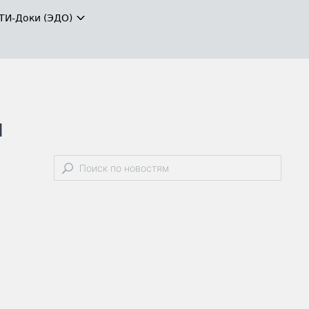
ТИ-Доки (ЭДО)
н