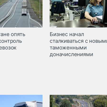
Бизнес начал
тане опять
сталкиваться с новым
контроль
таможенными
евозок
доначислениями