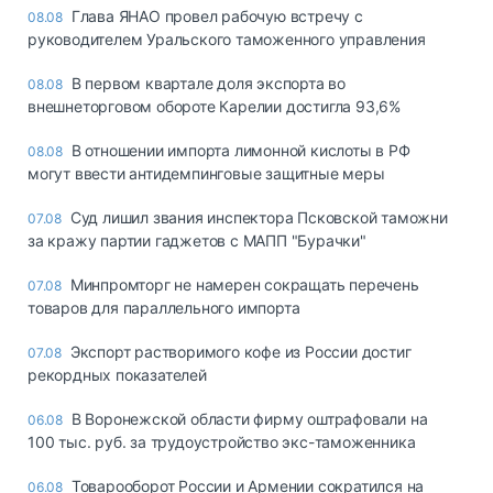
Глава ЯНАО провел рабочую встречу с
08.08
руководителем Уральского таможенного управления
В первом квартале доля экспорта во
08.08
внешнеторговом обороте Карелии достигла 93,6%
В отношении импорта лимонной кислоты в РФ
08.08
могут ввести антидемпинговые защитные меры
Суд лишил звания инспектора Псковской таможни
07.08
за кражу партии гаджетов с МАПП "Бурачки"
Минпромторг не намерен сокращать перечень
07.08
товаров для параллельного импорта
Экспорт растворимого кофе из России достиг
07.08
рекордных показателей
В Воронежской области фирму оштрафовали на
06.08
100 тыс. руб. за трудоустройство экс-таможенника
Товарооборот России и Армении сократился на
06.08