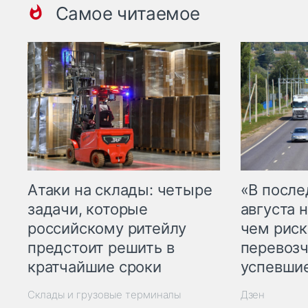
Самое читаемое
Атаки на склады: четыре
«В посл
задачи, которые
августа н
российскому ритейлу
чем рис
предстоит решить в
перевозч
кратчайшие сроки
успевшие
Склады и грузовые терминалы
Дзен