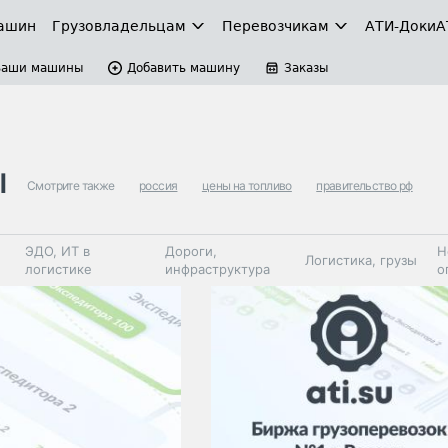
ашин
Грузовладельцам
Перевозчикам
АТИ-Доки
А
Ваши машины
Добавить машину
Заказы
ы
Смотрите также
россия
цены на топливо
правительство рф
ЭДО, ИТ в
Дороги,
Н
Логистика, грузы
логистике
инфраструктура
о
Коммерческий
Автосервис,
Топливо,
Спецтехника
транспорт
запчасти, шины
автохим