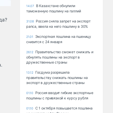
В Казахстане обнулили
14.07
таможенную пошлину на галлий
ода?
Россия сняла запрет на экспорт
31.08
рапса, ввела на него пошлину в 30%
Экспортная пошлина на пшеницу
21.01
снизится с 24 января
Правительство сможет снижать и
26.12
обнулять пошлины на экспорт в
дружественные страны
.
Госдума разрешила
13.12
правительству снижать пошлины на
экспорт в дружественные страны
Россия вводит гибкие экспортные
01.10
пошлины с привязкой к курсу рубля
C 1 октября повышается пошлина
01.10