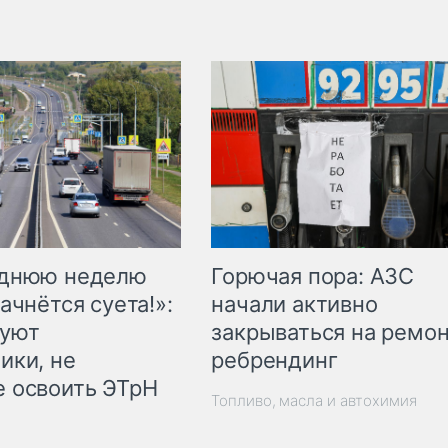
Горючая пора: АЗС
еднюю неделю
начали активно
ачнётся суета!»:
закрываться на ремон
куют
ребрендинг
ики, не
 освоить ЭТрН
Топливо, масла и автохимия