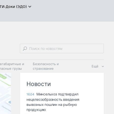
ТИ-Доки (ЭДО)
егабаритные и
Безопасность и
Ещё
пасные грузы
страхование
 масла и
Дзен
ия
Новости
Минсельхоз подтвердил
16.04
нецелесообразность введения
вывозных пошлин на рыбную
продукцию