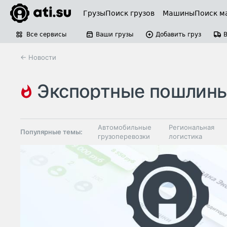
Грузы
Поиск грузов
Машины
Поиск м
Все сервисы
Ваши грузы
Добавить груз
← Новости
экспортные пошлин
Автомобильные
Региональная
Популярные темы:
грузоперевозки
логистика
Склады и
Таможня и ВЭД
грузовые
терминалы