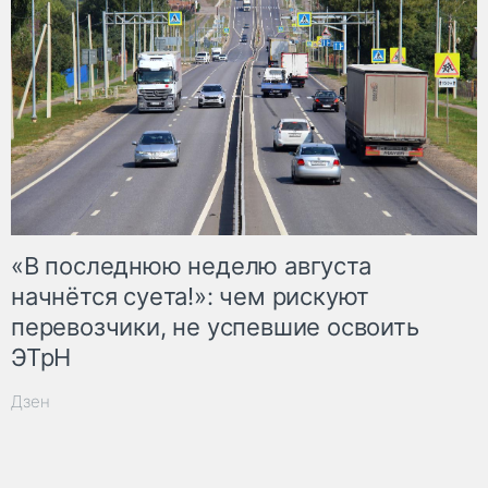
«В последнюю неделю августа
начнётся суета!»: чем рискуют
перевозчики, не успевшие освоить
ЭТрН
Дзен