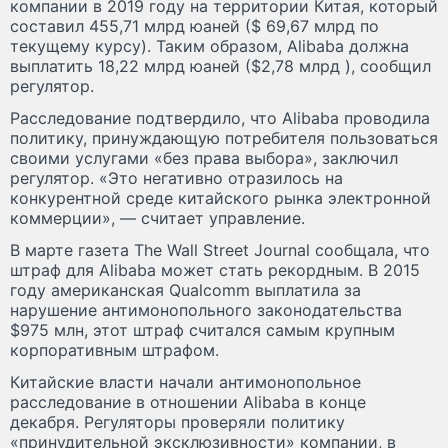
компании в 2019 году на территории Китая, который
составил 455,71 млрд юаней ($ 69,67 млрд по
текущему курсу). Таким образом, Alibaba должна
выплатить 18,22 млрд юаней ($2,78 млрд ), сообщил
регулятор.
Расследование подтвердило, что Alibaba проводила
политику, принуждающую потребителя пользоваться
своими услугами «без права выбора», заключил
регулятор. «Это негативно отразилось на
конкурентной среде китайского рынка электронной
коммерции», — считает управление.
В марте газета The Wall Street Journal сообщала, что
штраф для Alibaba может стать рекордным. В 2015
году американская Qualcomm выплатила за
нарушение антимонопольного законодательства
$975 млн, этот штраф считался самым крупным
корпоративным штрафом.
Китайские власти начали антимонопольное
расследование в отношении Alibaba в конце
декабря. Регуляторы проверяли политику
«принудительной эксклюзивности» компании, в