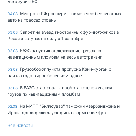
Беларуси с ЕС
Минтранс РФ расширит применение беспилотных
04.08
авто на трассах страны
Запрет на въезд иностранных фур-должников в
03.08
Россию вступает в силу с 1 сентября
ЕАЭС запустил отслеживание грузов по
03.08
навигационным пломбам на весь автотранзит
Грузооборот пункта пропуска Кани-Курган с
03.08
начала года вырос более чем вдвое
В ЕАЭС стартовал второй этап отслеживания
03.08
грузов по навигационным пломбам
На МАПП "Билясувар" таможни Азербайджана и
02.08
Ирана договорились ускорить оформление фур
Все новости