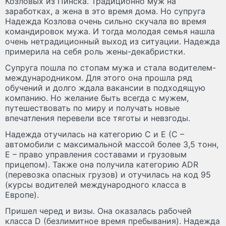
Козловых из Пинска. Традиционно муж на
заработках, а жена в это время дома. Но супруга
Надежда Козлова очень сильно скучала во время
командировок мужа. И тогда молодая семья нашла
очень нетрадиционный выход из ситуации. Надежда
примерила на себя роль жены-декабристки.
Супруга пошла по стопам мужа и стала водителем-
международником. Для этого она прошла ряд
обучений и долго ждала вакансии в подходящую
компанию. Но желание быть всегда с мужем,
путешествовать по миру и получать новые
впечатления перевели все тяготы и невзгоды.
Надежда отучилась на категорию C и Е (С –
автомобили с максимальной массой более 3,5 тонн,
Е – право управления составами и грузовым
прицепом). Также она получила категорию ADR
(перевозка опасных грузов) и отучилась на код 95
(курсы водителей международного класса в
Европе).
Пришел черед и визы. Она оказалась рабочей
класса D (безлимитное время пребывания). Надежда