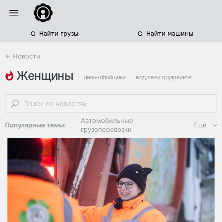
Найти грузы
Найти машины
← Новости
женщины
дальнобойщики
водители грузовиков
беларусь
Автомобильные
Популярные темы:
Ещё
грузоперевозки
Региональная
логистика
ЭДО, ИТ в
логистике
Дороги,
инфраструктура