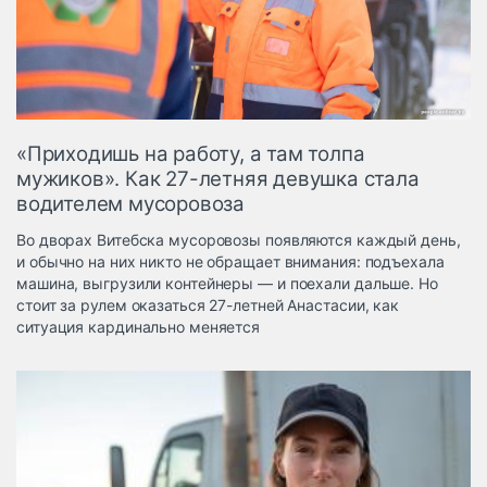
Логистика, грузы
Негабаритные и
опасные грузы
Безопасность и
страхование
«Приходишь на работу, а там толпа
Таможня и ВЭД
мужиков». Как 27-летняя девушка стала
водителем мусоровоза
Склады и
грузовые
Во дворах Витебска мусоровозы появляются каждый день,
терминалы
и обычно на них никто не обращает внимания: подъехала
Коммерческий
машина, выгрузили контейнеры — и поехали дальше. Но
транспорт
стоит за рулем оказаться 27-летней Анастасии, как
ситуация кардинально меняется
Спецтехника
Автосервис,
запчасти, шины
Топливо, масла и
Дзен
автохимия