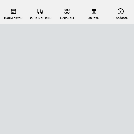
Ваши грузы
Ваши машины
Сервисы
Заказы
Профиль
АВТОМАТИЗАЦИЯ ПЕРЕВОЗОК
Площадки
Заказы
Торги
Тендеры
АТИ-Доки
GPS-мониторинг
АТИ Мессенджер
Цепочки грузов
API ATI.SU
ПОЛЕЗНОЕ
Расчет расстояний
БЕЗОПАСНОСТЬ
Академия ATI.SU
ATI.SU о безопасности
Звезды ATI.SU на вашем сайте
КОНТАКТЫ И ТАРИФЫ
Памятка по проверке контрагентов
Индекс ATI.SU FTL РФ
О системе ATI.SU
Светофор+
Средние ставки
ИНФОРМАЦИЯ