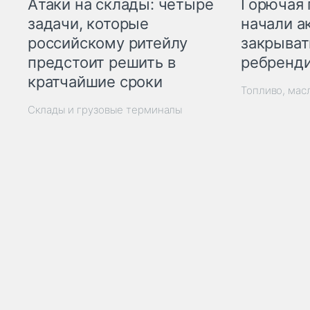
Горючая 
Атаки на склады: четыре
начали а
задачи, которые
закрыват
российскому ритейлу
ребренд
предстоит решить в
кратчайшие сроки
Топливо, мас
Склады и грузовые терминалы