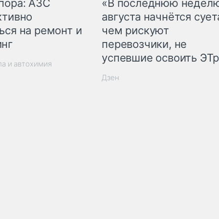
пора: АЗС
«В последнюю недел
ктивно
августа начнётся суета
ься на ремонт и
чем рискуют
инг
перевозчики, не
успевшие освоить ЭТ
ла и автохимия
Дзен