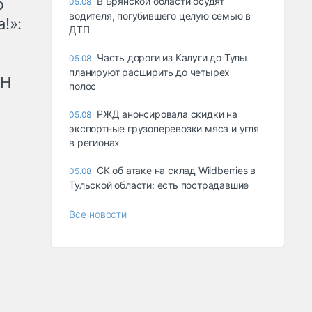
ю
В Брянской области осудят
05.08
водителя, погубившего целую семью в
!»:
ДТП
Часть дороги из Калуги до Тулы
05.08
планируют расширить до четырех
рН
полос
РЖД анонсировала скидки на
05.08
экспортные грузоперевозки мяса и угля
в регионах
СК об атаке на склад Wildberries в
05.08
Тульской области: есть пострадавшие
Все новости