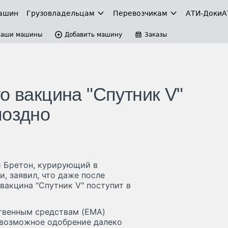
ашин
Грузовладельцам
Перевозчикам
АТИ-Доки
А
Ваши машины
Добавить машину
Заказы
о вакцина "Спутник V"
поздно
и Бретон, курирующий в
, заявил, что даже после
акцина "Спутник V" поступит в
ственным средствам (EMA)
о возможное одобрение далеко