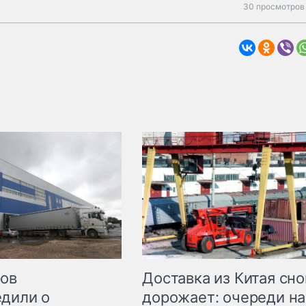
30 просмотров 
Доставка из Китая сно
ров
дорожает: очереди на
дили о