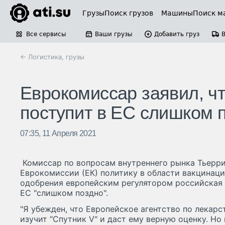
Грузы
Поиск грузов
Машины
Поиск м
Все сервисы
Ваши грузы
Добавить груз
← Логистика, грузы
Еврокомиссар заявил, чт
поступит в ЕС слишком 
07:35, 11 Апреля 2021
Комиссар по вопросам внутреннего рынка Тьерр
Еврокомиссии (ЕК) политику в области вакцинации
одобрения европейским регулятором российская в
ЕС "слишком поздно".
"Я убежден, что Европейское агентство по лекар
изучит "Спутник V" и даст ему верную оценку. Н