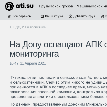
Грузы
Поиск грузов
Машины
Поиск м
Все сервисы
Ваши грузы
Добавить груз
← ЭДО, ИТ в логистике
На Дону оснащают АПК с
мониторинга
10:47, 11 Апреля 2021
IT-технологии проникли в сельское хозяйство с 
и сельхозтехники. Сейчас этим никого не удивишь
применяются в АПК в последнее время, можно на
планирования посевной кампании, контроль за к
проведение аналитики с использованием большого
По данным, предоставленным донским Минсельхоз