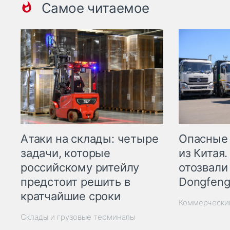
Самое читаемое
Опасные
Атаки на склады: четыре
из Китая.
задачи, которые
отозвали
российскому ритейлу
Dongfeng
предстоит решить в
кратчайшие сроки
Коммерчески
Склады и грузовые терминалы