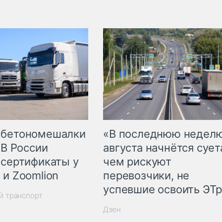
 бетономешалки
«В последнюю недел
 В России
августа начнётся суета
 сертификаты у
чем рискуют
 и Zoomlion
перевозчики, не
успевшие освоить ЭТ
й транспорт
Дзен