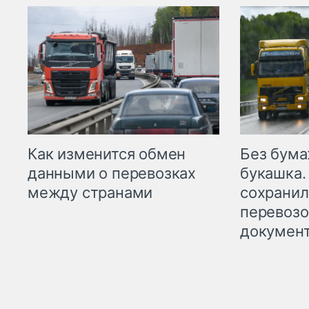
Как изменится обмен
Без бума
данными о перевозках
букашка.
между странами
сохрани
перевоз
докумен