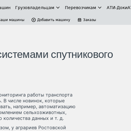
ашин
Грузовладельцам
Перевозчикам
АТИ-Доки
А
Ваши машины
Добавить машину
Заказы
истемами спутникового
мониторинга работы транспорта
. В числе новинок, которые
звать, например, автоматизацию
ормлением сельхозживотных,
 количества данных и т. д.
ом, у аграриев Ростовской