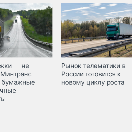
жки — не
Рынок телематики в
 Минтранс
России готовится к
л бумажные
новому циклу роста
очные
ты