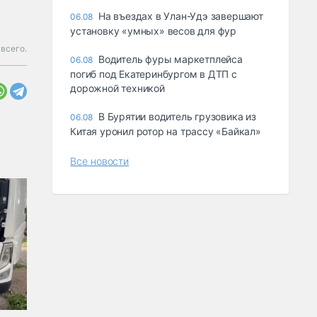
Ha въeздax в Улaн-Удэ зaвepшaют
06.08
ycтaнoвкy «yмныx» вecoв для фyp
всего.
Водитель фуры маркетплейса
06.08
погиб под Екатеринбургом в ДТП с
дорожной техникой
В Бурятии водитель грузовика из
06.08
Китая уронил ротор на трассу «Байкал»
Все новости