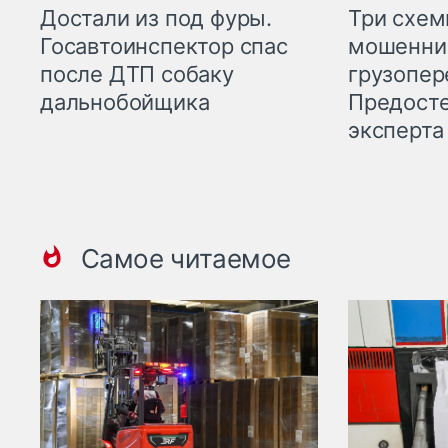
Три схе
Достали из под фуры.
мошенни
Госавтоинспектор спас
грузопер
после ДТП собаку
Предост
дальнобойщика
эксперта
Самое читаемое