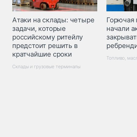
Горючая 
Атаки на склады: четыре
начали а
задачи, которые
закрыват
российскому ритейлу
ребренд
предстоит решить в
кратчайшие сроки
Топливо, мас
Склады и грузовые терминалы