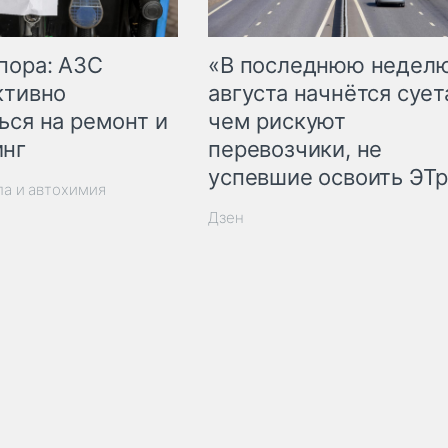
пора: АЗС
«В последнюю недел
ктивно
августа начнётся суета
ься на ремонт и
чем рискуют
инг
перевозчики, не
успевшие освоить ЭТ
ла и автохимия
Дзен