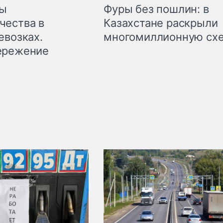
мы
Фуры без пошлин: в
чества в
Казахстане раскрыли
евозках.
многомиллионную сх
ережение