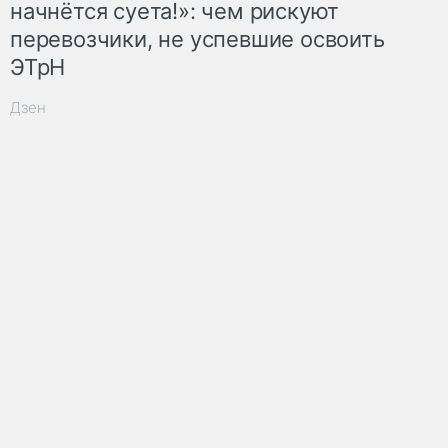
начнётся суета!»: чем рискуют
перевозчики, не успевшие освоить
ЭТрН
Дзен