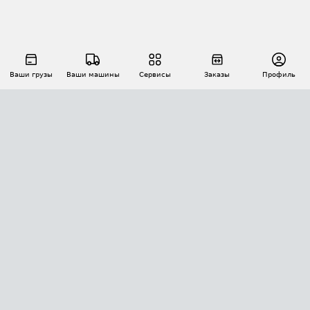
Ваши грузы
Ваши машины
Сервисы
Заказы
Профиль
АВТОМАТИЗАЦИЯ ПЕРЕВОЗОК
Площадки
Заказы
Торги
Тендеры
АТИ-Доки
GPS-мониторинг
АТИ Мессенджер
Цепочки грузов
API ATI.SU
ПОЛЕЗНОЕ
Расчет расстояний
БЕЗОПАСНОСТЬ
Академия ATI.SU
ATI.SU о безопасности
Звезды ATI.SU на вашем сайте
КОНТАКТЫ И ТАРИФЫ