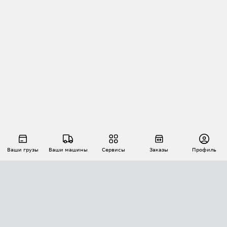
Ваши грузы
Ваши машины
Сервисы
Заказы
Профиль
АВТОМАТИЗАЦИЯ ПЕРЕВОЗОК
Площадки
Заказы
Торги
Тендеры
АТИ-Доки