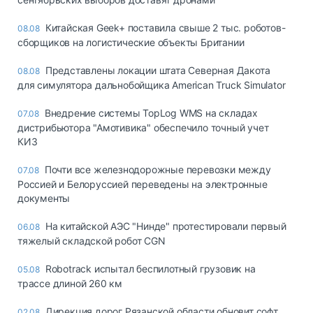
Китайская Geek+ поставила свыше 2 тыс. роботов-
08.08
сборщиков на логистические объекты Британии
Представлены локации штата Северная Дакота
08.08
для симулятора дальнобойщика American Truck Simulator
Внедрение системы TopLog WMS на складах
07.08
дистрибьютора "Амотивика" обеспечило точный учет
КИЗ
Почти все железнодорожные перевозки между
07.08
Россией и Белоруссией переведены на электронные
документы
На китайской АЭС "Нинде" протестировали первый
06.08
тяжелый складской робот CGN
Robotrack испытал беспилотный грузовик на
05.08
трассе длиной 260 км
Дирекция дорог Рязанской области обновит софт
02.08