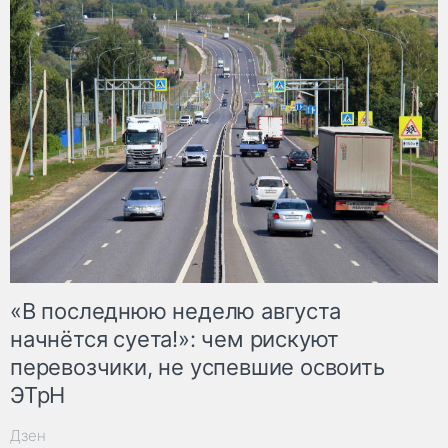
«В последнюю неделю августа
начнётся суета!»: чем рискуют
перевозчики, не успевшие освоить
ЭТрН
Дзен