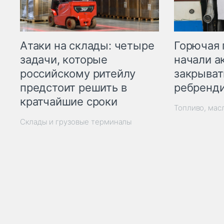
Горючая 
Атаки на склады: четыре
начали а
задачи, которые
закрыват
российскому ритейлу
ребренд
предстоит решить в
кратчайшие сроки
Топливо, мас
Склады и грузовые терминалы