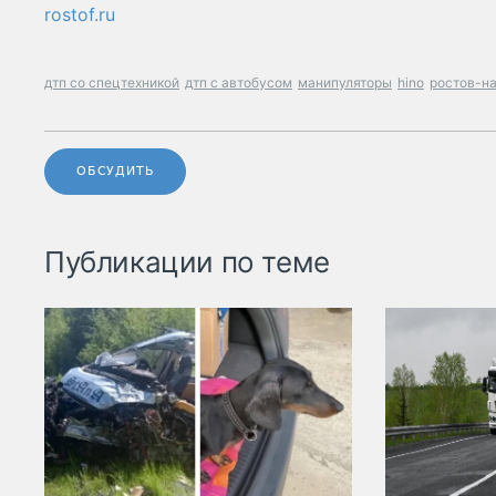
rostof.ru
дтп со спецтехникой
дтп с автобусом
манипуляторы
hino
ростов-н
ОБСУДИТЬ
Публикации по теме