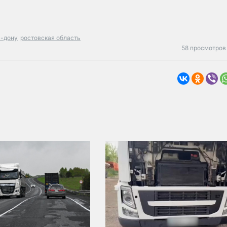
а-дону
ростовская область
58 просмотров 