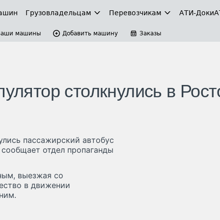
ашин
Грузовладельцам
Перевозчикам
АТИ-Доки
А
Ваши машины
Добавить машину
Заказы
пулятор столкнулись в Рост
нулись пассажирский автобус
м сообщает отдел пропаганды
ным, выезжая со
ество в движении
ним.