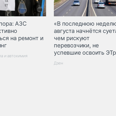
пора: АЗС
«В последнюю недел
ктивно
августа начнётся суета
ься на ремонт и
чем рискуют
инг
перевозчики, не
успевшие освоить ЭТ
ла и автохимия
Дзен