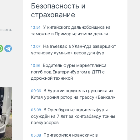
Безопасность и
страхование
У китайского дальнобойщика на
13:54
всего.
таможне в Приморье изъяли деньги
Ha въeздax в Улaн-Удэ зaвepшaют
13:07
ycтaнoвкy «yмныx» вecoв для фyp
Водитель фуры маркетплейса
10:56
погиб под Екатеринбургом в ДТП с
дорожной техникой
В Бурятии водитель грузовика из
09:36
Китая уронил ротор на трассу «Байкал»
В Оренбуржье водитель фуры
05.08
осуждён на 7 лет за контрабанду тонны
прекурсоров
Притворился иранским: в
05.08