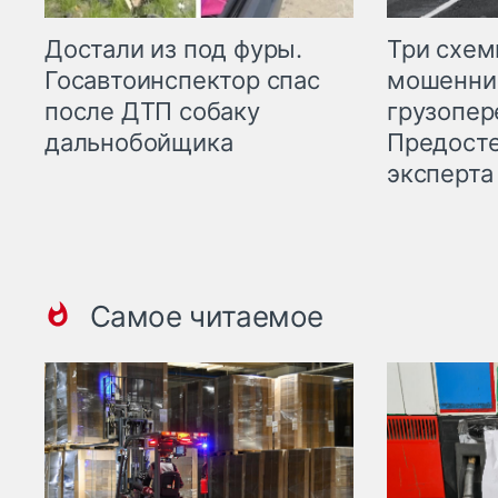
Три схе
Достали из под фуры.
мошенни
Госавтоинспектор спас
грузопер
после ДТП собаку
Предост
дальнобойщика
эксперта
Самое читаемое