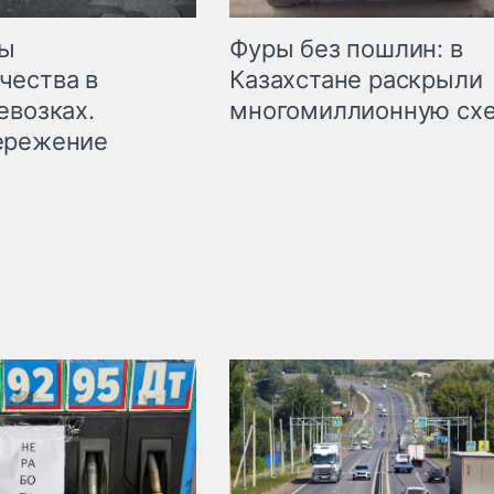
мы
Фуры без пошлин: в
чества в
Казахстане раскрыли
евозках.
многомиллионную сх
ережение