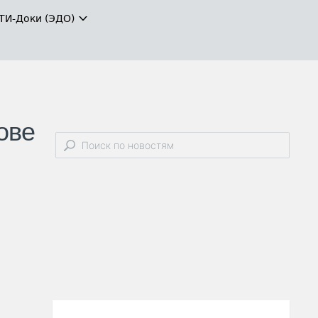
ТИ-Доки (ЭДО)
ове