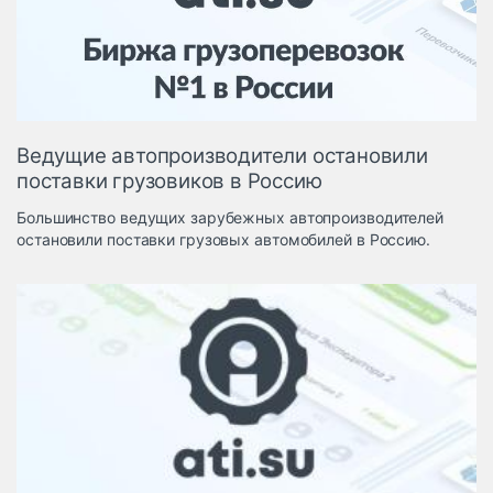
Логистика, грузы
Негабаритные и
опасные грузы
Безопасность и
страхование
Ведущие автопроизводители остановили
Таможня и ВЭД
поставки грузовиков в Россию
Склады и
Большинство ведущих зарубежных автопроизводителей
грузовые
остановили поставки грузовых автомобилей в Россию.
терминалы
Коммерческий
транспорт
Спецтехника
Автосервис,
запчасти, шины
Топливо, масла и
Дзен
автохимия