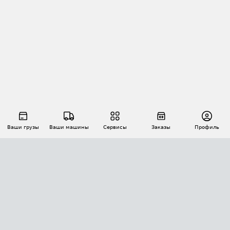
Ваши грузы
Ваши машины
Сервисы
Заказы
Профиль
АВТОМАТИЗАЦИЯ ПЕРЕВОЗОК
Площадки
Заказы
Торги
Тендеры
АТИ-Доки
GPS-мониторинг
АТИ Мессенджер
Цепочки грузов
API ATI.SU