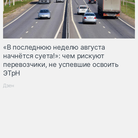
«В последнюю неделю августа
начнётся суета!»: чем рискуют
перевозчики, не успевшие освоить
ЭТрН
Дзен