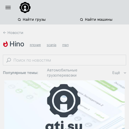
Найти грузы
Найти машины
← Новости
hino
япония
scania
man
Автомобильные
Популярные темы:
Ещё
грузоперевозки
Региональная
логистика
ЭДО, ИТ в
логистике
Дороги,
инфраструктура