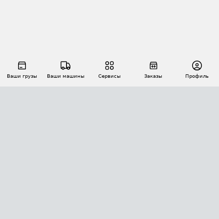
Ваши грузы
Ваши машины
Сервисы
Заказы
Профиль
АВТОМАТИЗАЦИЯ ПЕРЕВОЗОК
Площадки
Заказы
Торги
Тендеры
АТИ-Доки
GPS-мониторинг
АТИ Мессенджер
Цепочки грузов
API ATI.SU
ПОЛЕЗНОЕ
Расчет расстояний
БЕЗОПАСНОСТЬ