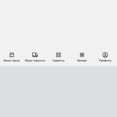
Ваши грузы
Ваши машины
Сервисы
Заказы
Профиль
АВТОМАТИЗАЦИЯ ПЕРЕВОЗОК
Площадки
Заказы
Торги
Тендеры
АТИ-Доки
GPS-мониторинг
АТИ Мессенджер
Цепочки грузов
API ATI.SU