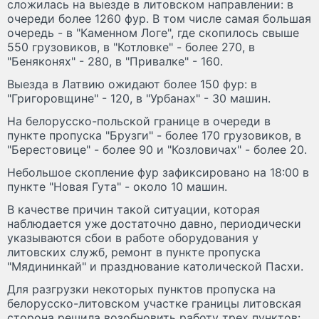
сложилась на выезде в литовском направлении: в
очереди более 1260 фур. В том числе самая большая
очередь - в "Каменном Логе", где скопилось свыше
550 грузовиков, в "Котловке" - более 270, в
"Беняконях" - 280, в "Привалке" - 160.
Выезда в Латвию ожидают более 150 фур: в
"Григоровщине" - 120, в "Урбанах" - 30 машин.
На белорусско-польской границе в очереди в
пункте пропуска "Брузги" - более 170 грузовиков, в
"Берестовице" - более 90 и "Козловичах" - более 20.
Небольшое скопление фур зафиксировано на 18:00 в
пункте "Новая Гута" - около 10 машин.
В качестве причин такой ситуации, которая
наблюдается уже достаточно давно, периодически
указываются сбои в работе оборудования у
литовских служб, ремонт в пункте пропуска
"Мядининкай" и празднование католической Пасхи.
Для разгрузки некоторых пунктов пропуска на
белорусско-литовском участке границы литовская
сторона решила возобновить работу трех пунктов: