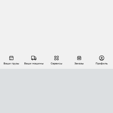
Ваши грузы
Ваши машины
Сервисы
Заказы
Профиль
АВТОМАТИЗАЦИЯ ПЕРЕВОЗОК
Площадки
Заказы
Торги
Тендеры
АТИ-Доки
GPS-мониторинг
АТИ Мессенджер
Цепочки грузов
API ATI.SU