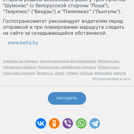
"Шумскас" (с белорусской стороны "Лоша"),
"Твярячюс" ("Виндзы") и "Папялякис" ("Лынтупы").
Госпогранкомитет рекомендует водителям перед
отправкой и при планировании маршрута следить
на сайте за складывающейся обстановкой.
www.belta.by
очереди на границе
международные автоперевозки
белорусско-
литовская граница
белорусско-латвийская граница
белорусско-
польская граница
беларусь
литва
латвия
польша
евросоюз
европа
69 просмотров всего.
ОБСУДИТЬ