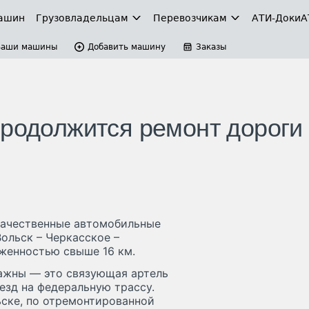
ашин
Грузовладельцам
Перевозчикам
АТИ-Доки
А
Ваши машины
Добавить машину
Заказы
продолжится ремонт дороги
 качественные автомобильные
ольск – Черкасское –
яженностью свыше 16 км.
важны — это связующая артель
езд на федеральную трассу.
ске, по отремонтированной