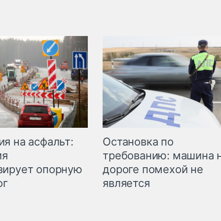
Остановка по
я на асфальт:
требованию: машина 
ия
дороге помехой не
зирует опорную
является
ог