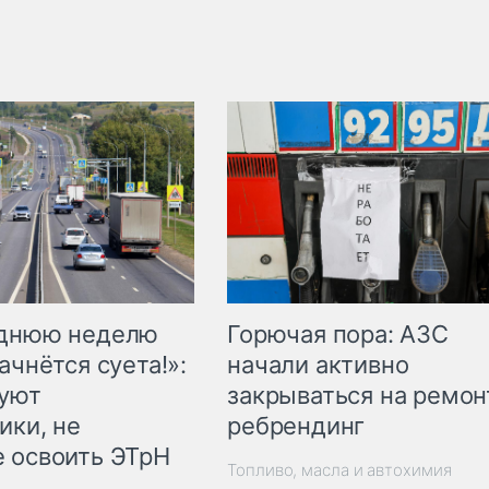
Горючая пора: АЗС
еднюю неделю
начали активно
ачнётся суета!»:
закрываться на ремон
куют
ребрендинг
ики, не
 освоить ЭТрН
Топливо, масла и автохимия