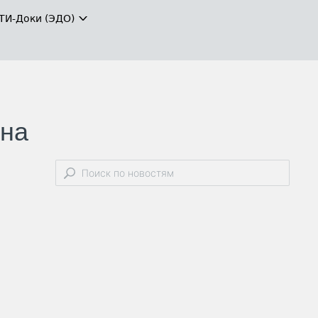
ТИ-Доки (ЭДО)
 на