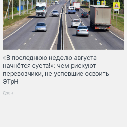
«В последнюю неделю августа
начнётся суета!»: чем рискуют
перевозчики, не успевшие освоить
ЭТрН
Дзен