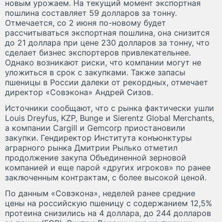
новым урожаем. На текущий момент экспортная
пошлина составляет 59 долларов за тонну.
Отмечается, со 2 июня по-новому будет
рассчитываться экспортная пошлина, она снизится
до 21 доллара при цене 230 долларов за тонну, что
сделает бизнес экспортеров привлекательнее.
Однако возникают риски, что компании могут не
уложиться в срок с закупками. Также запасы
пшеницы в России далеки от рекордных, отмечает
директор «Совэкона» Андрей Сизов.
Источники сообщают, что с рынка фактически ушли
Louis Dreyfus, KZP, Bunge и Sierentz Global Merchants,
а компании Cargill и Gemcorp приостановили
закупки. Гендиректор Института конъюнктуры
аграрного рынка Дмитрии Рылько отметил
продолжение закупа Объединенной зерновой
компанией и еще парой «других игроков» по ранее
заключенным контрактам, с более высокой ценой.
По данным «Совэкона», неделей ранее средние
цены на российскую пшеницу с содержанием 12,5%
протеина снизились на 4 доллара, до 244 долларов