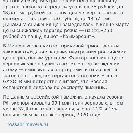
за тонну (FOB). Внутри России цена на пшеницу
третьего класса в среднем упала на 75 рублей, до
13,55 тыс. рублей за тонну, для четвертого класса
снижение составило 50 рублей, до 13,52 тыс.
Динамика снижения цен замедлилась, в конце марта
цены снижались гораздо резче — на 225–250
рублей за тонну, пишет «Коммерсант».
В Минсельхозе считают причиной приостановки
закупок ожидание падения внутренних российских
цен перед новым урожаем. Фактор пошлин в цене
зерновых уже не учитывается. В подтверждении
этому — выигрыш экспортерами пяти из шести
лотов на последних торгах госкомпании Египта
GASC. В министерстве считают, что Россия
останется в лидерах по экспорту пшеницы.
По данным российской таможни, с начала сезона
РФ экспортировала 39,1 млн тонн зерновых, в том
числе 32,4 млн тонн пшеницы, что на 22% и 17%
больше, чем за тот же период 2020 году.
rossaprimavera.ru