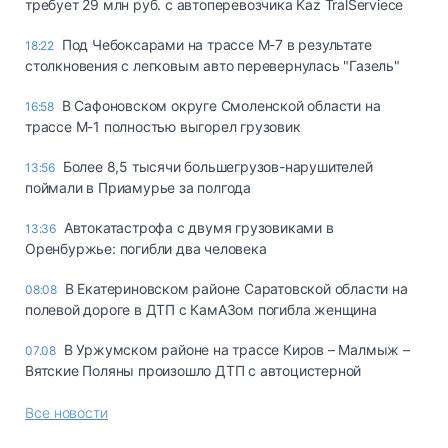
требует 29 млн руб. с автоперевозчика Kaz TralServiece
Под Чебоксарами на трассе М-7 в результате
18:22
столкновения с легковым авто перевернулась "Газель"
В Сафоновском округе Смоленской области на
16:58
трассе М-1 полностью выгорел грузовик
Более 8,5 тысячи большегрузов-нарушителей
13:56
поймали в Приамурье за полгода
Автокатастрофа с двумя грузовиками в
13:36
Оренбуржье: погибли два человека
В Екатериновском районе Саратовской области на
08:08
полевой дороге в ДТП с КамАЗом погибла женщина
В Уржумском районе на трассе Киров – Малмыж –
07.08
Вятские Поляны произошло ДТП с автоцистерной
Все новости