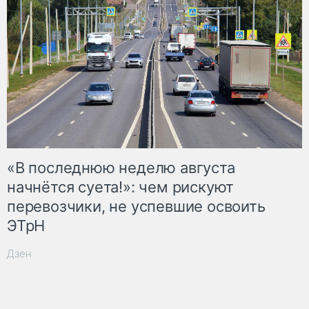
«В последнюю неделю августа
начнётся суета!»: чем рискуют
перевозчики, не успевшие освоить
ЭТрН
Дзен